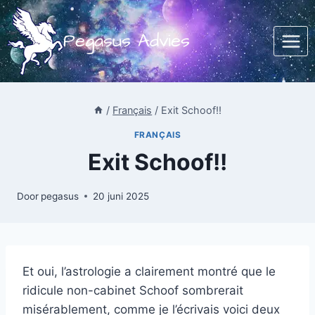
Doorgaan
naar
Pegasus Advies
inhoud
/
Français
/
Exit Schoof!!
FRANÇAIS
Exit Schoof!!
Door
pegasus
20 juni 2025
Et oui, l’astrologie a clairement montré que le
ridicule non-cabinet Schoof sombrerait
misérablement, comme je l’écrivais voici deux