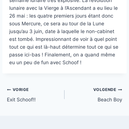
semaine lunaire très explosive. La révolution
lunaire avec la Vierge à l’Ascendant a eu lieu le
26 mai : les quatre premiers jours étant donc
sous Mercure, ce sera au tour de la Lune
jusqu’au 3 juin, date à laquelle le non-cabinet
est tombé. Impressionnant de voir à quel point
tout ce qui est là-haut détermine tout ce qui se
passe ici-bas ! Finalement, on a quand même
eu un peu de fun avec Schoof !
Bericht
VORIGE
VOLGENDE
Exit Schoof!!
Beach Boy
navigatie