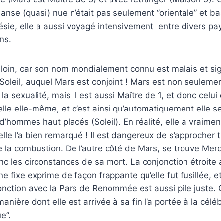
anse (quasi) nue n’était pas seulement ‘’orientale” et ba
ésie, elle a aussi voyagé intensivement entre divers pa
ns.
 loin, car son nom mondialement connu est malais et sign
le Soleil, auquel Mars est conjoint ! Mars est non seulem
e la sexualité, mais il est aussi Maître de 1, et donc celui
lle elle-même, et c’est ainsi qu’automatiquement elle s
t d’hommes haut placés (Soleil). En réalité, elle a vraim
 elle l’a bien remarqué ! Il est dangereux de s’approcher tr
e la combustion. De l’autre côté de Mars, se trouve Merc
nc les circonstances de sa mort. La conjonction étroite 
 fixe exprime de façon frappante qu’elle fut fusillée, et
jonction avec la Pars de Renommée est aussi pile juste. 
 manière dont elle est arrivée à sa fin l’a portée à la célé
e”.