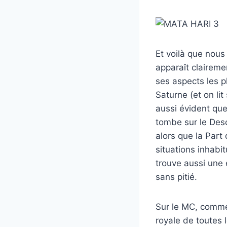
Et voilà que nou
apparaît claireme
ses aspects les pl
Saturne (et on lit
aussi évident que
tombe sur le Desc
alors que la Part
situations inhabi
trouve aussi une é
sans pitié.
Sur le MC, comme
royale de toutes 