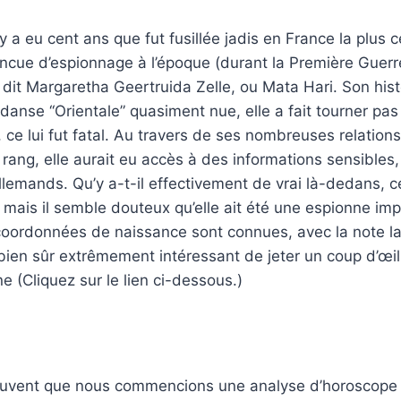
y a eu cent ans que fut fusillée jadis en France la plus 
ncue d’espionnage à l’époque (durant la Première Guerr
dit Margaretha Geertruida Zelle, ou Mata Hari. Son histo
danse ‘‘Orientale” quasiment nue, elle a fait tourner pas
 ce lui fut fatal. Au travers de ses nombreuses relation
 rang, elle aurait eu accès à des informations sensibles, 
lemands. Qu’y a-t-il effectivement de vrai là-dedans, c
 mais il semble douteux qu’elle ait été une espionne im
s coordonnées de naissance sont connues, avec la note l
 bien sûr extrêmement intéressant de jeter un coup d’œil
e (Cliquez sur le lien ci-dessous.)
souvent que nous commencions une analyse d’horoscope