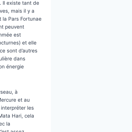
 Il existe tant de
es, mais il y a
t la Pars Fortunae
nt peuvent
ommée est
cturnes) et elle
 ce sont d’autres
ulière dans
son énergie
seau, à
Mercure et au
interpréter les
Mata Hari, cela
ec la
C’est assez