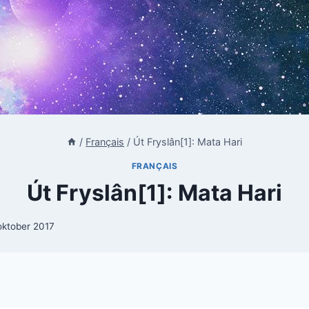
/
Français
/
Út Fryslân[1]: Mata Hari
FRANÇAIS
Út Fryslân[1]: Mata Hari
oktober 2017