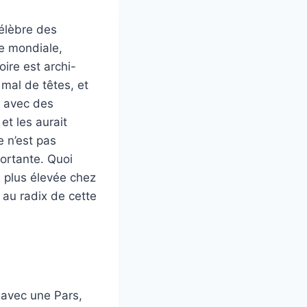
célèbre des
e mondiale,
ire est archi-
 mal de têtes, et
s avec des
et les aurait
e n’est pas
portante. Quoi
a plus élevée chez
 au radix de cette
 avec une Pars,