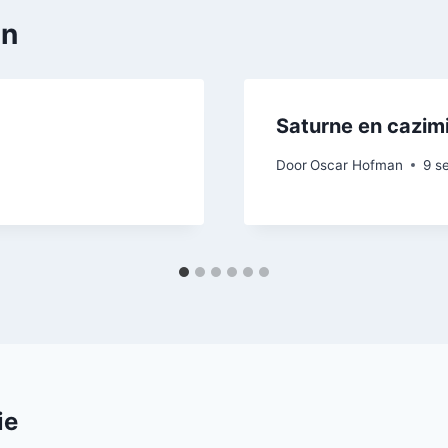
en
Saturne en cazim
Door
Oscar Hofman
9 s
ie