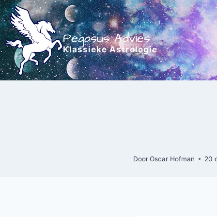
Doorgaan
naar
inhoud
Pegasus Advies
Klassieke Astrologie
Door
Oscar Hofman
20 