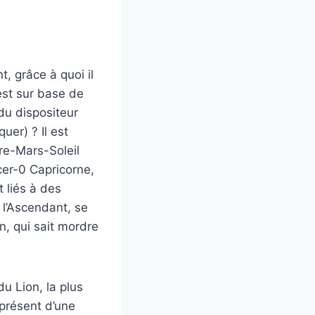
, grâce à quoi il
’est sur base de
 du dispositeur
uer) ? Il est
ure-Mars-Soleil
cer-0 Capricorne,
 liés à des
 l’Ascendant, se
n, qui sait mordre
du Lion, la plus
 présent d’une