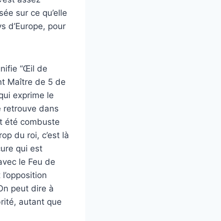
sée sur ce qu’elle
ys d’Europe, pour
ifie “Œil de
ent Maître de 5 de
 qui exprime le
e retrouve dans
ent été combuste
op du roi, c’est là
ure qui est
avec le Feu de
 l’opposition
On peut dire à
brité, autant que