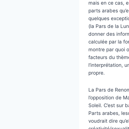
mais en ce cas, el
parts arabes qu’e
quelques exceptio
(la Pars de la Lu
donner des infor
calculée par la f
montre par quoi 
facteurs du thème
l’interprétation,
propre.
La Pars de Renom
l’opposition de M
Soleil. C’est sur 
Parts arabes, les
voudrait dire qu’
créativité/sexuali