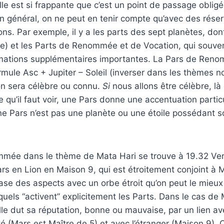
le est si frappante que c’est un point de passage obligé.
n général, on ne peut en tenir compte qu’avec des réserv
ns. Par exemple, il y a les parts des sept planètes, don
ne) et les Parts de Renommée et de Vocation, qui souve
mations supplémentaires importantes. La Pars de Ren
ormule Asc + Jupiter – Soleil (inverser dans les thèmes no
on sera célèbre ou connu.
Si
nous allons être célèbre, là
 qu’il faut voir, une Pars donne une accentuation partic
 une Pars n’est pas une planète ou une étoile possédant 
mée dans le thème de Mata Hari se trouve à 19.32 Ver
ars en Lion en Maison 9, qui est étroitement conjoint à 
base des aspects avec un orbe étroit qu’on peut le mieux 
quels “activent” explicitement les Parts. Dans le cas de 
elle dut sa réputation, bonne ou mauvaise, par un lien av
té (Mars est Maître de 5) et avec l’étranger (Maison 9). 