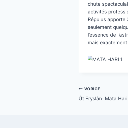
chute spectaculai
activités profess
Régulus apporte à
seulement quelque
l’essence de l’as
mais exactement à 
Bericht
VORIGE
Út Fryslân: Mata Hari
navigatie