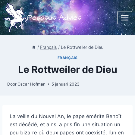
Doorgaan
naar
Pegasus Advies
inhoud
/
Français
/
Le Rottweiler de Dieu
FRANÇAIS
Le Rottweiler de Dieu
Door
Oscar Hofman
5 januari 2023
La veille du Nouvel An, le pape émérite Benoît
est décédé, et ainsi a pris fin une situation un
peu bizarre où deux papes ont coexisté, l’un en