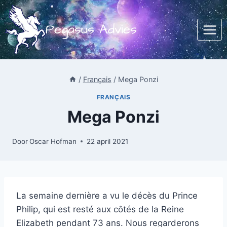
Doorgaan
naar
Pegasus Advies
inhoud
/
Français
/
Mega Ponzi
FRANÇAIS
Mega Ponzi
Door
Oscar Hofman
22 april 2021
La semaine dernière a vu le décès du Prince
Philip, qui est resté aux côtés de la Reine
Elizabeth pendant 73 ans. Nous regarderons