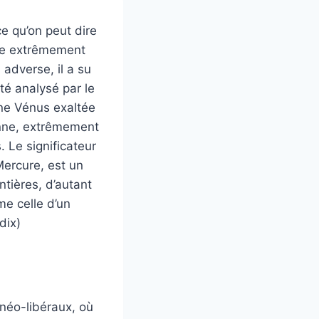
e qu’on peut dire
exte extrêmement
adverse, il a su
té analysé par le
ne Vénus exaltée
enne, extrêmement
 Le significateur
Mercure, est un
ntières, d’autant
me celle d’un
dix)
 néo-libéraux, où