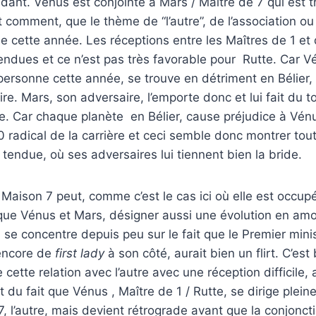
ndant. Vénus est conjointe à Mars / Maître de 7 qui est t
t comment, que le thème de “l’autre”, de l’association ou 
le cette année. Les réceptions entre les Maîtres de 1 et
ndues et ce n’est pas très favorable pour Rutte. Car V
 personne cette année, se trouve en détriment en Bélier,
ire. Mars, son adversaire, l’emporte donc et lui fait du t
e. Car chaque planète en Bélier, cause préjudice à Vén
0 radical de la carrière et ceci semble donc montrer tou
 tendue, où ses adversaires lui tiennent bien la bride.
 Maison 7 peut, comme c’est le cas ici où elle est occup
que Vénus et Mars, désigner aussi une évolution en amo
n se concentre depuis peu sur le fait que le Premier mini
 encore de
first lady
à son côté, aurait bien un flirt. C’est
cette relation avec l’autre avec une réception difficile, ai
 du fait que Vénus , Maître de 1 / Rutte, se dirige pleine
, l’autre, mais devient rétrograde avant que la conjoncti