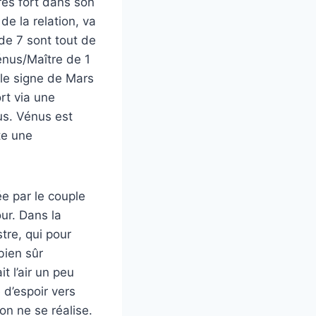
rès fort dans son
de la relation, va
 de 7 sont tout de
énus/Maître de 1
 le signe de Mars
ort via une
us. Vénus est
te une
ée par le couple
ur. Dans la
stre, qui pour
 bien sûr
t l’air un peu
 d’espoir vers
on ne se réalise.