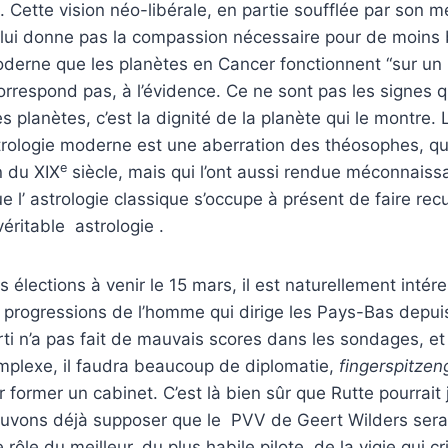
ort. Cette vision néo-libérale, en partie soufflée par son m
 lui donne pas la compassion nécessaire pour de moins 
moderne que les planètes en Cancer fonctionnent “sur u
orrespond pas, à l’évidence. Ce ne sont pas les signes qu
planètes, c’est la dignité de la planète qui le montre. 
trologie moderne est une aberration des théosophes, qu
e
in du XIX
siècle, mais qui l’ont aussi rendue méconnaiss
l’ astrologie classique s’occupe à présent de faire rec
véritable astrologie .
 élections à venir le 15 mars, il est naturellement intér
s progressions de l’homme qui dirige les Pays-Bas depui
ti n’a pas fait de mauvais scores dans les sondages, et 
mplexe, il faudra beaucoup de diplomatie,
fingerspitzen
 former un cabinet. C’est là bien sûr que Rutte pourrait j
ouvons déjà supposer que le PVV de Geert Wilders sera 
rôle du meilleur, du plus habile pilote, de la vigie qui crie