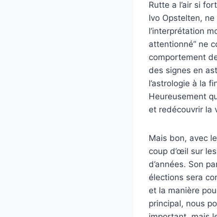
Rutte a l’air si f
Ivo Opstelten, ne
l’interprétation 
attentionné” ne c
comportement des 
des signes en as
l’astrologie à la f
Heureusement que 
et redécouvrir la 
Mais bon, avec les
coup d’œil sur le
d’années. Son par
élections sera co
et la manière pour
principal, nous p
important, mais le 