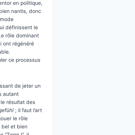
entor en politique,
bien nantis, donc
n mode
i définissent le
Le rôle dominant
i ont régénéré
able.
uler ce processus
essant de jeter un
s autant
le résultat des
gefühl
; il faut l’art
ouer le rôle
bel et bien
 “Terre !”, il