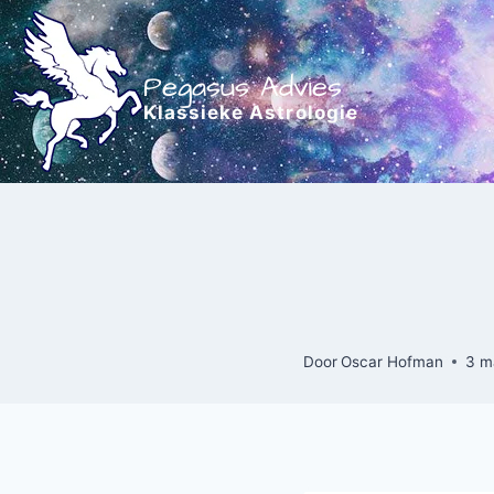
Doorgaan
naar
inhoud
Pegasus Advies
Klassieke Astrologie
Door
Oscar Hofman
3 m