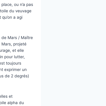
 place, ou n’a pas
’étoile du veuvage
t qu’on a agi
n de Mars / Maître
 Mars, projeté
urage, et elle
n pour lutter,
est toujours
ent exprimer un
us de 2 degrés)
lles et
toile alpha du