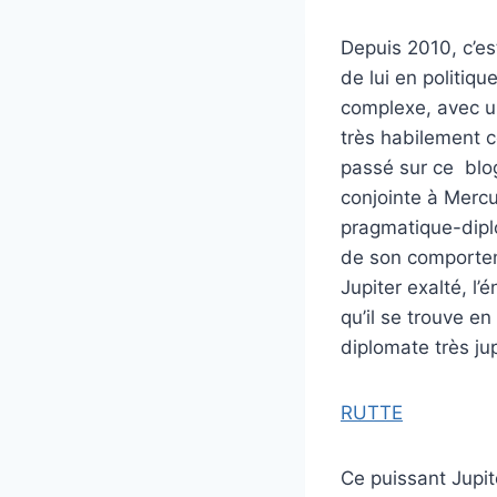
Depuis 2010, c’es
de lui en politiq
complexe, avec un
très habilement c
passé sur ce blo
conjointe à Merc
pragmatique-diplo
de son comporteme
Jupiter exalté, l
qu’il se trouve e
diplomate très jup
RUTTE
Ce puissant Jupit