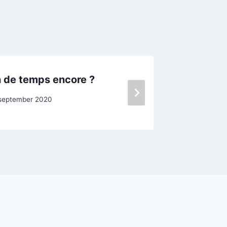
 de temps encore ?
Olivia R
september 2020
Door
Oscar