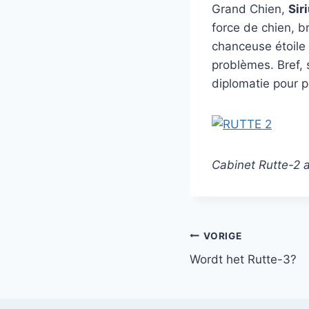
Grand Chien,
Sir
force de chien, b
chanceuse étoile
problèmes. Bref, s
diplomatie pour p
Cabinet Rutte-2 a
Bericht
VORIGE
Wordt het Rutte-3?
navigatie