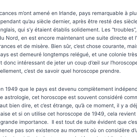
cances m’ont amené en Irlande, pays remarquable à plus
pendant qu’au siècle dernier, après être resté des sièc
lais, qui s’y étaient établis solidement. Les “troubles”, 
 du Nord, en est encore maintenant une suite directe et l
rances et de misère. Bien sûr, c’est chose courante, mais
 pays est demeuré longtemps relégué, et une colonie trè
st donc intéressant de jeter un coup d’œil sur l’horoscope
rellement, c’est de savoir quel horoscope prendre.
en 1949 que le pays est devenu complètement indépend
 astrologie, cet horoscope est souvent considéré com
 faut bien dire, et c’est étrange, qu’à ce moment, il y a d
ndaise et si on utilise cet horoscope de 1949, cela revient 
 grande importance. Il est tout de suite évident que c’e
mence pas son existence au moment où on considère d’u