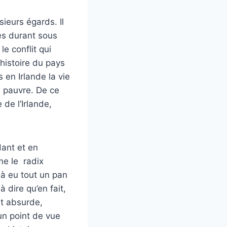
ieurs égards. Il
les durant sous
le conflit qui
’histoire du pays
 en Irlande la vie
s pauvre. De ce
 de l’Irlande,
ant et en
me le radix
éjà eu tout un pan
à dire qu’en fait,
st absurde,
n point de vue