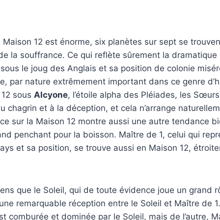
la Maison 12 est énorme, six planètes sur sept se trouve
 de la souffrance. Ce qui reflète sûrement la dramatique 
rs sous le joug des Anglais et sa position de colonie mis
e, par nature extrêmement important dans ce genre d’h
 12 sous
Alcyone
, l’étoile alpha des Pléiades, les Sœurs
au chagrin et à la déception, et cela n’arrange naturelle
ance sur la Maison 12 montre aussi une autre tendance 
rand penchant pour la boisson. Maître de 1, celui qui repr
pays et sa position, se trouve aussi en Maison 12, étroit
sens que le Soleil, qui de toute évidence joue un grand r
a une remarquable réception entre le Soleil et Maître de 1
est comburée et dominée par le Soleil, mais de l’autre, Ma