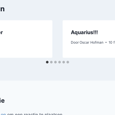
en
er
Aquarius!!!
Door
Oscar Hofman
10 
ie
 op
om een reactie te plaatsen.