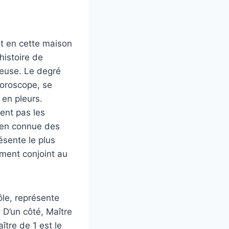
nt en cette maison
histoire de
éreuse. Le degré
oroscope, se
 en pleurs.
ment pas les
bien connue des
ésente le plus
ement conjoint au
ôle, représente
. D’un côté, Maître
ître de 1 est le