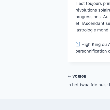
Il est toujours p
révolutions solai
progressions. Au
et l’Ascendant s
astrologie mondi
[1]
High King ou A
personnification 
Bericht
VORIGE
In het twaalfde huis: 
navigatie