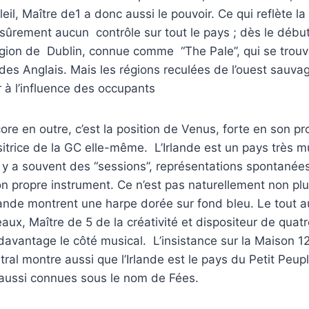
eil, Maître de1 a donc aussi le pouvoir. Ce qui reflète la 
 sûrement aucun contrôle sur tout le pays ; dès le début
région de Dublin, connue comme “The Pale”, qui se trouv
es Anglais. Mais les régions reculées de l’ouest sauvag
 à l’influence des occupants
ore en outre, c’est la position de Venus, forte en son p
itrice de la GC elle-même. L’Irlande est un pays très m
 y a souvent des “sessions”, représentations spontanée
on propre instrument. Ce n’est pas naturellement non pl
lande montrent une harpe dorée sur fond bleu. Le tout a
x, Maître de 5 de la créativité et dispositeur de quatr
avantage le côté musical. L’insistance sur la Maison 1
ral montre aussi que l’Irlande est le pays du Petit Peupl
 aussi connues sous le nom de Fées.