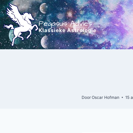
Doorgaan
naar
inhoud
Pegasus Advies
Klassieke Astrologie
Door
Oscar Hofman
15 