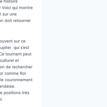
e histoire
! Voici qui montre
l sur une
on doit retourner
souvent sur ce
piter qui s’est
 Ce tournant peut
ulturel et
 bon de rechercher
nor comme Roi
 le couronnement
andaise.
 positions très
l.