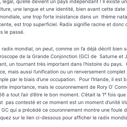
 légal, qu’elle devient un pays indépendant ! Il existe un
lture, une langue et une identité, bien avant cette date 
 mondiale, une trop forte insistance dans un thème nata
nte, est trop superficiel. Radix signifie racine et donc 
ns le passé.
 radix mondial, on peut, comme on l’a déjà décrit bien 
oroscope de la Grande Conjonction (GC) de Saturne et Ju
nt, un tournant très important dans l’histoire du pays.
ce, mais aussi l’unification ou un renversement complet c
ple par le biais d’une occupation. Pour l’Irlande, il est
tte importance, mais le couronnement de Rory O’ Con
e
6 a tout l’air d’être le bon moment. C’était la 1
fois que
fut pas contesté et ce moment est un moment d’unité irl
a GC qui a précédé ce couronnement montre une foule de
quez sur le lien ci-dessous pour afficher le radix mondia