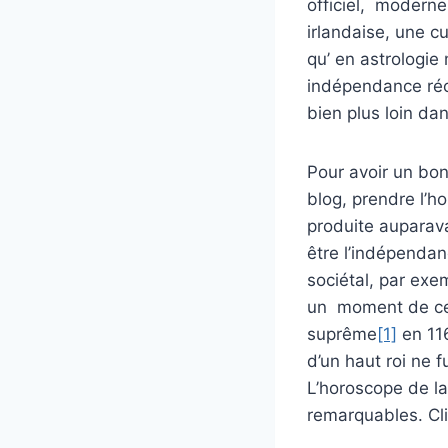
officiel, moderne,
irlandaise, une cu
qu’ en astrologie
indépendance réce
bien plus loin da
Pour avoir un bon
blog, prendre l’h
produite auparava
être l’indépendan
sociétal, par exem
un moment de ce
suprême
[1]
en 116
d’un haut roi ne 
L’horoscope de l
remarquables. Cli