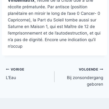
Vindémiatrix
, l’étoile de la chute due à une
récolte prématurée. Par antisce (position
planétaire en miroir le long de l’axe 0 Cancer- 0
Capricorne), la Part du Soleil tombe aussi sur
Saturne en Maison 1, qui est Maître de 12 de
l’emprisonnement et de l’autodestruction, et qui
n’a pas de dignité. Encore une indication qu’il
n’occup
Bericht
VORIGE
VOLGENDE
L’Eau
Bij zonsondergang
navigatie
geboren