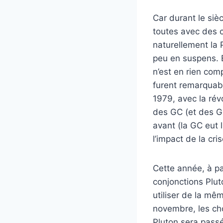
Car durant le sièc
toutes avec des c
naturellement la
peu en suspens. E
n’est en rien com
furent remarquabl
1979, avec la rév
des GC (et des Gr
avant (la GC eut l
l’impact de la cr
Cette année, à pa
conjonctions Pluto
utiliser de la mêm
novembre, les cho
Pluton sera passé