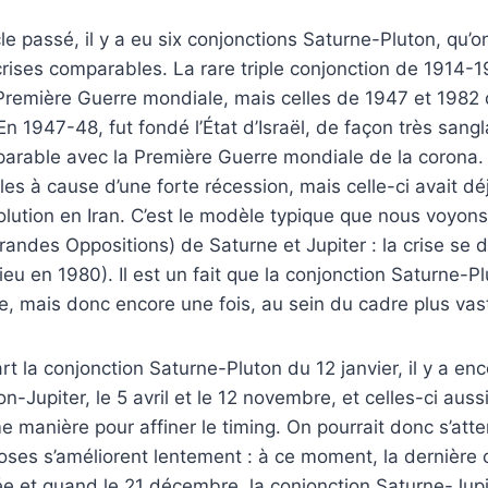
le passé, il y a eu six conjonctions Saturne-Pluton, qu’on
rises comparables. La rare triple conjonction de 1914-
 Première Guerre mondiale, mais celles de 1947 et 198
n 1947-48, fut fondé l’État d’Israël, de façon très sang
parable avec la Première Guerre mondiale de la corona.
es à cause d’une forte récession, mais celle-ci avait 
olution en Iran. C’est le modèle typique que nous voyon
andes Oppositions) de Saturne et Jupiter : la crise se 
ieu en 1980). Il est un fait que la conjonction Saturne-Pl
ise, mais donc encore une fois, au sein du cadre plus va
rt la conjonction Saturne-Pluton du 12 janvier, il y a en
n-Jupiter, le 5 avril et le 12 novembre, et celles-ci auss
e manière pour affiner le timing. On pourrait donc s’atte
ses s’améliorent lentement : à ce moment, la dernière 
e et quand le 21 décembre, la conjonction Saturne-Jupi