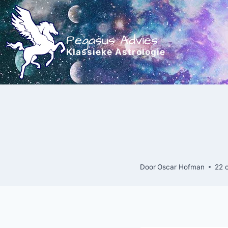
Doorgaan
naar
inhoud
Pegasus Advies
Klassieke Astrologie
Door
Oscar Hofman
22 