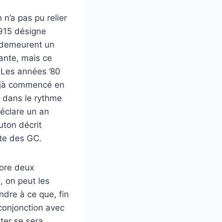
 n’a pas pu relier
1915 désigne
2 demeurent un
lante, mais ce
 Les années ’80
déjà commencé en
s dans le rythme
déclare un an
uton décrit
ste des GC.
core deux
i, on peut les
ndre à ce que, fin
conjonction avec
ter se sera