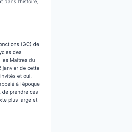
 dans l’histoire,
onctions (GC) de
cycles des
 les Maîtres du
2 janvier de cette
nvités et oui,
appelé à l’époque
t de prendre ces
te plus large et