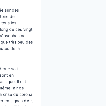
sée sur des
toire de
e tous les
long de ces vingt
 théosophes ne
e que très peu des
autés de la
derne soit
 sont en
assique. Il est
 même l’air de
la crise du corona
r en signes d’Air,