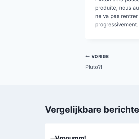
produite, nous au
ne va pas rentrer
progressivement.
Bericht
VORIGE
Pluto?!
navigatie
Vergelijkbare bericht
Vrooumm!