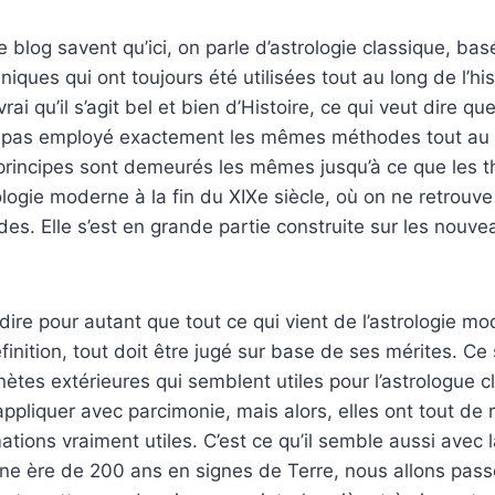
e blog savent qu’ici, on parle d’astrologie classique, ba
iques qui ont toujours été utilisées tout au long de l’his
t vrai qu’il s’agit bel et bien d’Histoire, ce qui veut dire qu
t pas employé exactement les mêmes méthodes tout au 
s principes sont demeurés les mêmes jusqu’à ce que les
ologie moderne à la fin du XIXe siècle, où on ne retrouv
s. Elle s’est en grande partie construite sur les nouve
dire pour autant que tout ce qui vient de l’astrologie mo
éfinition, tout doit être jugé sur base de ses mérites. Ce
anètes extérieures qui semblent utiles pour l’astrologue cl
s appliquer avec parcimonie, mais alors, elles ont tout de
ations vraiment utiles. C’est ce qu’il semble aussi avec 
une ère de 200 ans en signes de Terre, nous allons passe