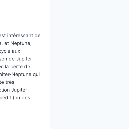
est intéressant de
ie, et Neptune,
cycle aux
ison de Jupiter
ec la perte de
upiter-Neptune qui
e très
tion Jupiter-
crédit (ou des