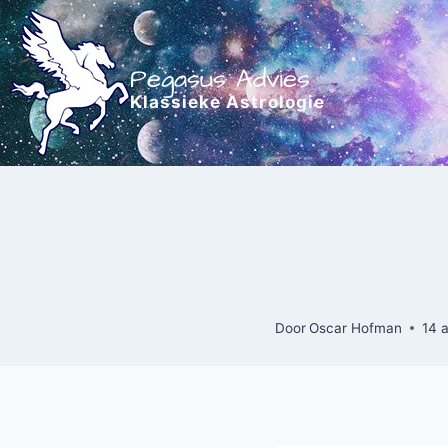
Doorgaan
naar
inhoud
Pegasus Advies
Klassieke Astrologie
Door
Oscar Hofman
14 a