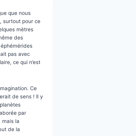
ique que nous
, surtout pour ce
uelques mètres
a même des
es éphémérides
ait pas avec
ire, ce qui n’est
’imagination. Ce
ait de sens ! Il y
 planètes
laborée par
, mais la
but de la