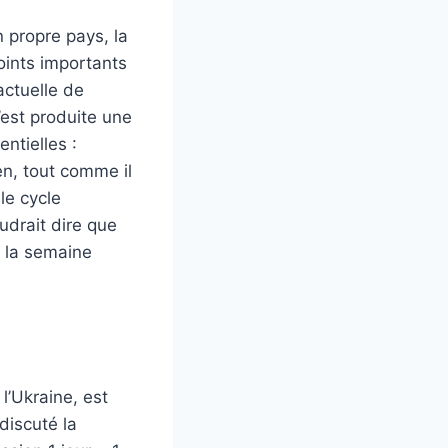
n propre pays, la
oints importants
actuelle de
’est produite une
ntielles :
n, tout comme il
le cycle
udrait dire que
a la semaine
l’Ukraine, est
discuté la