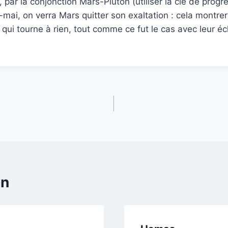
par la conjonction Mars-Pluton (utiliser la clé de progre
-mai, on verra Mars quitter son exaltation : cela montrer
s qui tourne à rien, tout comme ce fut le cas avec leur é
en