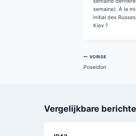
semaine dernière, 
semaine). À la mi
initial des Russe
Kiev ?
Bericht
VORIGE
Poseidon
navigatie
Vergelijkbare bericht