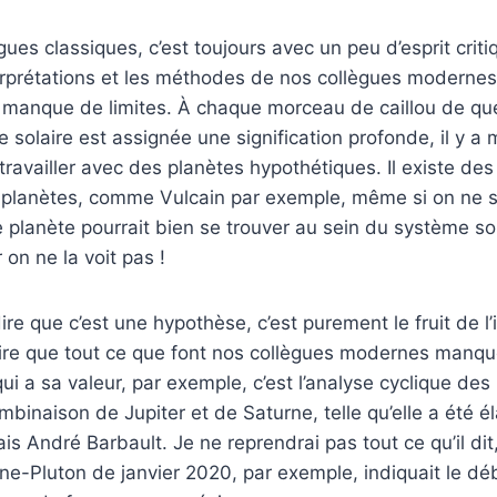
gues classiques, c’est toujours avec un peu d’esprit crit
erprétations et les méthodes de nos collègues modernes
r manque de limites. À chaque morceau de caillou de q
 solaire est assignée une signification profonde, il y 
travailler avec des planètes hypothétiques. Il existe d
 planètes, comme Vulcain par exemple, même si on ne s
e planète pourrait bien se trouver au sein du système sola
r on ne la voit pas !
ire que c’est une hypothèse, c’est purement le fruit de l
ire que tout ce que font nos collègues modernes manquer
ui a sa valeur, par exemple, c’est l’analyse cyclique des
mbinaison de Jupiter et de Saturne, telle qu’elle a été é
ais André Barbault. Je ne reprendrai pas tout ce qu’il dit
ne-Pluton de janvier 2020, par exemple, indiquait le dé