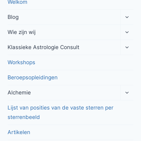
Welkom
Toggl
Blog
subme
Toggl
Wie zijn wij
subme
Toggl
Klassieke Astrologie Consult
subme
Workshops
Beroepsopleidingen
Toggl
Alchemie
subme
Lijst van posities van de vaste sterren per
sterrenbeeld
Artikelen