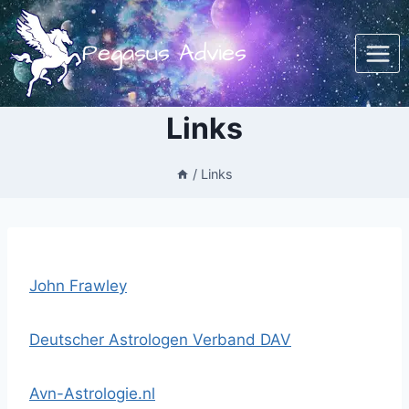
Doorgaan
naar
Pegasus Advies
inhoud
Links
/
Links
John Frawley
Deutscher Astrologen Verband DAV
Avn-Astrologie.nl