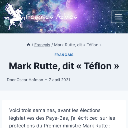
Doorgaan
naar
Pegasus Advies
inhoud
/
Français
/
Mark Rutte, dit « Téflon »
FRANÇAIS
Mark Rutte, dit « Téflon »
Door
Oscar Hofman
7 april 2021
Voici trois semaines, avant les élections
législatives des Pays-Bas, j’ai écrit ceci sur les
profections du Premier ministre Mark Rutte :