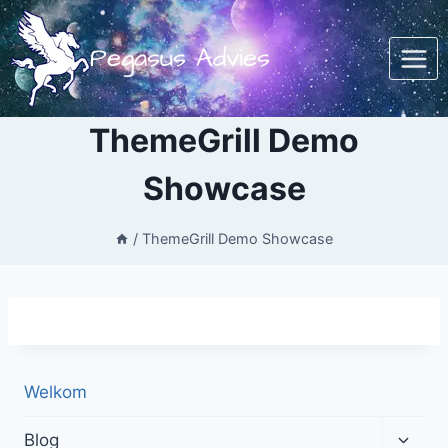
Doorgaan
naar
Pegasus Advies
inhoud
ThemeGrill Demo
Showcase
/
ThemeGrill Demo Showcase
Welkom
Toggl
Blog