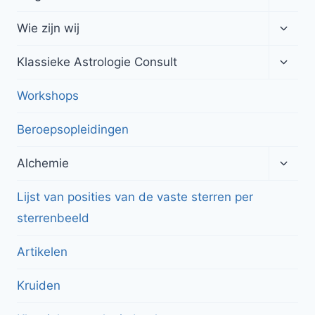
subme
Toggl
Wie zijn wij
subme
Toggl
Klassieke Astrologie Consult
subme
Workshops
Beroepsopleidingen
Toggl
Alchemie
subme
Lijst van posities van de vaste sterren per
sterrenbeeld
Artikelen
Kruiden