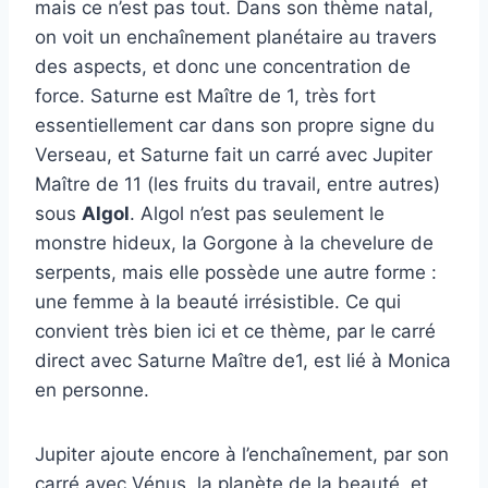
mais ce n’est pas tout. Dans son thème natal,
on voit un enchaînement planétaire au travers
des aspects, et donc une concentration de
force. Saturne est Maître de 1, très fort
essentiellement car dans son propre signe du
Verseau, et Saturne fait un carré avec Jupiter
Maître de 11 (les fruits du travail, entre autres)
sous
Algol
. Algol n’est pas seulement le
monstre hideux, la Gorgone à la chevelure de
serpents, mais elle possède une autre forme :
une femme à la beauté irrésistible. Ce qui
convient très bien ici et ce thème, par le carré
direct avec Saturne Maître de1, est lié à Monica
en personne.
Jupiter ajoute encore à l’enchaînement, par son
carré avec Vénus, la planète de la beauté, et