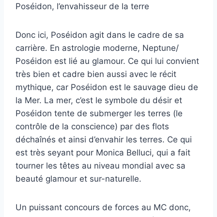
Poséidon, l’envahisseur de la terre
Donc ici, Poséidon agit dans le cadre de sa
carrière. En astrologie moderne, Neptune/
Poséidon est lié au glamour. Ce qui lui convient
très bien et cadre bien aussi avec le récit
mythique, car Poséidon est le sauvage dieu de
la Mer. La mer, c’est le symbole du désir et
Poséidon tente de submerger les terres (le
contrôle de la conscience) par des flots
déchaînés et ainsi d’envahir les terres. Ce qui
est très seyant pour Monica Belluci, qui a fait
tourner les têtes au niveau mondial avec sa
beauté glamour et sur-naturelle.
Un puissant concours de forces au MC donc,