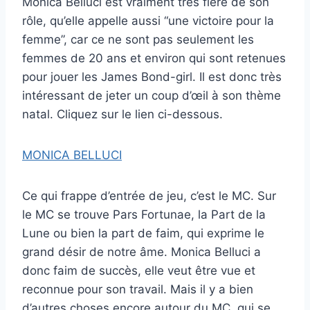
Monica Belluci est vraiment très fière de son
rôle, qu’elle appelle aussi “une victoire pour la
femme”, car ce ne sont pas seulement les
femmes de 20 ans et environ qui sont retenues
pour jouer les James Bond-girl. Il est donc très
intéressant de jeter un coup d’œil à son thème
natal. Cliquez sur le lien ci-dessous.
MONICA BELLUCI
Ce qui frappe d’entrée de jeu, c’est le MC. Sur
le MC se trouve Pars Fortunae, la Part de la
Lune ou bien la part de faim, qui exprime le
grand désir de notre âme. Monica Belluci a
donc faim de succès, elle veut être vue et
reconnue pour son travail. Mais il y a bien
d’autres choses encore autour du MC, qui se