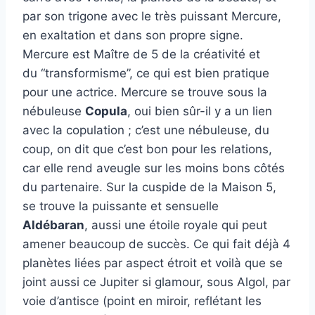
par son trigone avec le très puissant Mercure,
en exaltation et dans son propre signe.
Mercure est Maître de 5 de la créativité et
du “transformisme”, ce qui est bien pratique
pour une actrice. Mercure se trouve sous la
nébuleuse
Copula
, oui bien sûr-il y a un lien
avec la copulation ; c’est une nébuleuse, du
coup, on dit que c’est bon pour les relations,
car elle rend aveugle sur les moins bons côtés
du partenaire. Sur la cuspide de la Maison 5,
se trouve la puissante et sensuelle
Aldébaran
, aussi une étoile royale qui peut
amener beaucoup de succès. Ce qui fait déjà 4
planètes liées par aspect étroit et voilà que se
joint aussi ce Jupiter si glamour, sous Algol, par
voie d’antisce (point en miroir, reflétant les