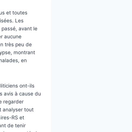
us et toutes
risées. Les
 passé, avant le
er aucune
en très peu de
lypse, montrant
malades, en
iticiens ont-ils
rs avis à cause du
de regarder
t analyser tout
aires-RS et
nt de tenir