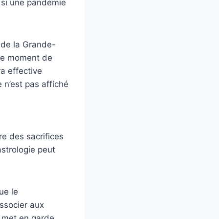
 si une pandémie
 de la Grande-
n le moment de
ra effective
e n’est pas affiché
re des sacrifices
astrologie peut
ue le
associer aux
e met en garde