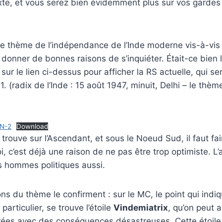
te, et vous serez bien évidemment plus sur vos gardes
le thème de l’indépendance de l’Inde moderne vis-à-vis
 donner de bonnes raisons de s’inquiéter. Était-ce bie
 sur le lien ci-dessus pour afficher la RS actuelle, qui se
. (radix de l’Inde : 15 août 1947, minuit, Delhi – le thèm
N-2
Download
rouve sur l’Ascendant, et sous le Noeud Sud, il faut fai
, c’est déjà une raison de ne pas être trop optimiste. L’
les hommes politiques aussi.
ns du thème le confirment : sur le MC, le point qui indiq
articulier, se trouve l’étoile
Vindemiatrix
, qu’on peut 
rées avec des conséquences désastreuses. Cette étoil