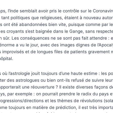
s, l’Inde semblait avoir pris le contrôle sur le Coronavir
, tant politiques que religieuses, étaient à nouveau auto
us ont été abandonnées bien vite, puisque comme par le
des croyants s’est baignée dans le Gange, sans respect
en sûr. Les conséquences ne se sont pas fait attendre : 
énorme a vu le jour, avec des images dignes de l’Apoca
 improvisés et de longues files de patients gravement 
hôpital.
 où l’astrologie jouit toujours d’une haute estime : les pol
ter des astrologues ou bien ont-ils refusé de suivre leu
’apporterait une réouverture ? Il existe diverses façons 
ays, par exemple : on pourrait prendre le radix du pays e
ogressions/directions et les thèmes de révolutions (sol
me toujours en matière de prédiction, il est très importa