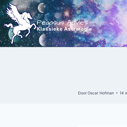
Doorgaan
naar
inhoud
Pegasus Advies
Klassieke Astrologie
Door
Oscar Hofman
14 