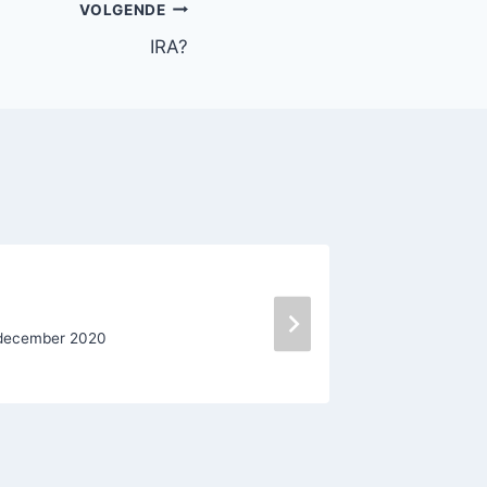
VOLGENDE
IRA?
Le thèm
december 2020
Door
Oscar