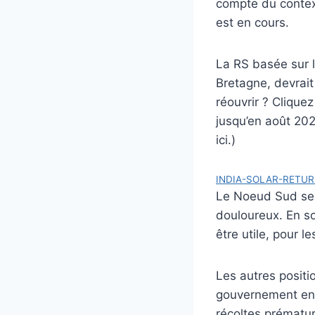
compte du contex
est en cours.
La RS basée sur 
Bretagne, devrait
réouvrir ? Cliquez
jusqu’en août 2021
ici.)
INDIA-SOLAR-RETUR
Le Noeud Sud se t
douloureux. En soi
être utile, pour 
Les autres positio
gouvernement en p
récoltes prématu