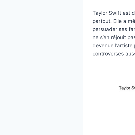
Taylor Swift est 
partout. Elle a m
persuader ses fans
ne s’en réjouit p
devenue l’artiste
controverses auss