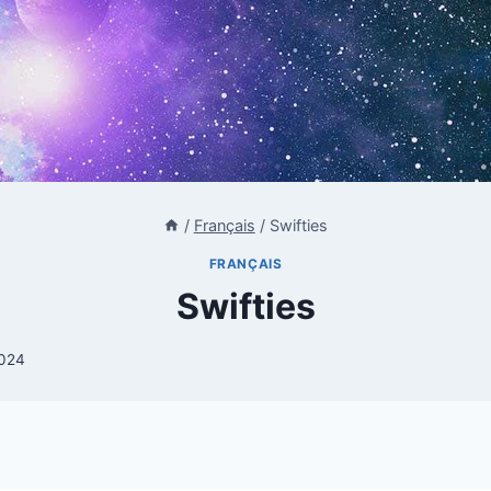
/
Français
/
Swifties
FRANÇAIS
Swifties
2024