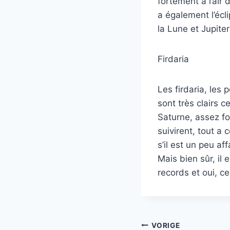
fortement à l’air 
a également l’écl
la Lune et Jupite
Firdaria
Les firdaria, les
sont très clairs c
Saturne, assez fo
suivirent, tout a
s’il est un peu a
Mais bien sûr, il 
records et oui, c
Bericht
VORIGE