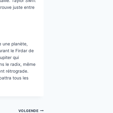
aille. Taylor Swift
trouve juste entre
e une planète,
urant le Firdar de
upiter qui
ans le radix, même
nt rétrograde.
battra tous les
VOLGENDE