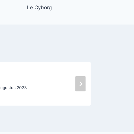
Le Cyborg
United 
augustus 2023
Door
Oscar