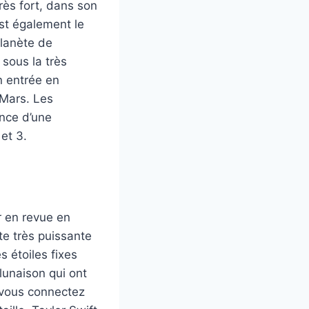
rès fort, dans son
est également le
planète de
 sous la très
on entrée en
 Mars. Les
nce d’une
et 3.
r en revue en
te très puissante
 étoiles fixes
lunaison qui ont
 vous connectez