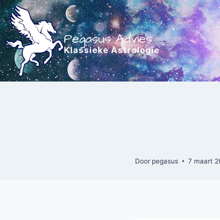
Doorgaan
naar
inhoud
Pegasus Advies
Klassieke Astrologie
Door
pegasus
7 maart 