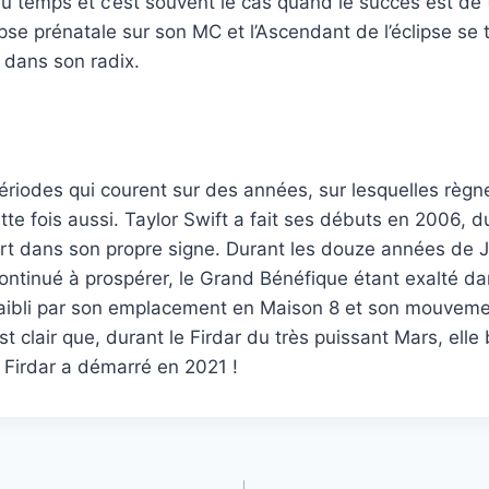
du temps et c’est souvent le cas quand le succès est de t
ipse prénatale sur son MC et l’Ascendant de l’éclipse se 
r dans son radix.
 périodes qui courent sur des années, sur lesquelles règn
ette fois aussi. Taylor Swift a fait ses débuts en 2006, d
rt dans son propre signe. Durant les douze années de J
 continué à prospérer, le Grand Bénéfique étant exalté d
ffaibli par son emplacement en Maison 8 et son mouveme
est clair que, durant le Firdar du très puissant Mars, elle 
e Firdar a démarré en 2021 !