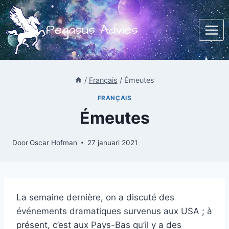
Doorgaan
naar
Pegasus Advies
inhoud
/
Français
/
Émeutes
FRANÇAIS
Émeutes
Door
Oscar Hofman
27 januari 2021
La semaine dernière, on a discuté des
événements dramatiques survenus aux USA ; à
présent, c’est aux Pays-Bas qu’il y a des