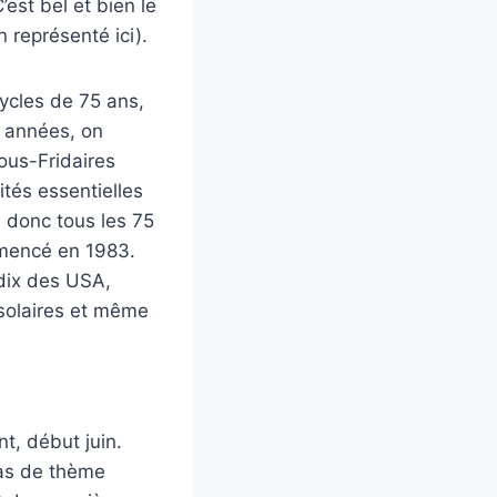
st bel et bien le
 représenté ici).
cycles de 75 ans,
s années, on
sous-Fridaires
ités essentielles
, donc tous les 75
mmencé en 1983.
adix des USA,
 solaires et même
t, début juin.
pas de thème