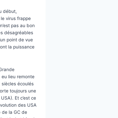
u début,
le virus frappe
 n’est pas au bon
tés désagréables
’un point de vue
sont la puissance
 Grande
a eu lieu remonte
x siècles écoulés
orte toujours une
 USA). Et c’est ce
évolution des USA
e de la GC de