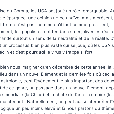
rise du Corona, les USA ont joué un rôle remarquable. A
lé épargnée, une opinion un peu naїve, mais à présent, 
d Trump n’est pas l’homme qu’il faut comme président, il
ment, les populistes ont tendance à enjoliver les réali
mande surtout un sens de la neutralité et de la réalité. D
st un processus bien plus vaste qui se joue, où les USA 
éclin et c’est
pourquoi
le virus y frappe si fort.
bien nous imaginer qu’en décembre de cette année, la
lieu dans un nouvel Elément et la dernière fois où ceci 
l’astrologie, c’est l’évènement le plus important des deu
 de ce genre, un passage dans un nouvel Elément, app
e mondiale (la Chine) et la chute de l’ancien empire (les
aintenant ! Naturellement, on peut aussi interpréter l’
ologique un peu moins élevé et là nous partons du thèm