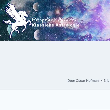
Doorgaan
naar
inhoud
Pegasus Advies
Klassieke Astrologie
Door
Oscar Hofman
3 j