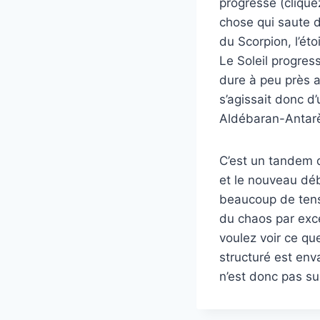
progressé (clique
chose qui saute d
du Scorpion, l’éto
Le Soleil progres
dure à peu près au
s’agissait donc d
Aldébaran-Antar
C’est un tandem d
et le nouveau dé
beaucoup de tens
du chaos par exce
voulez voir ce qu
structuré est env
n’est donc pas s