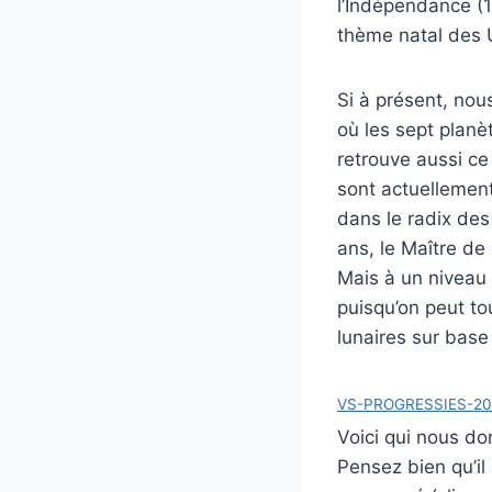
l’Indépendance (
thème natal des U
Si à présent, nou
où les sept plan
retrouve aussi ce
sont actuellement
dans le radix des
ans, le Maître d
Mais à un niveau e
puisqu’on peut to
lunaires sur base
VS-PROGRESSIES-20
Voici qui nous do
Pensez bien qu’il