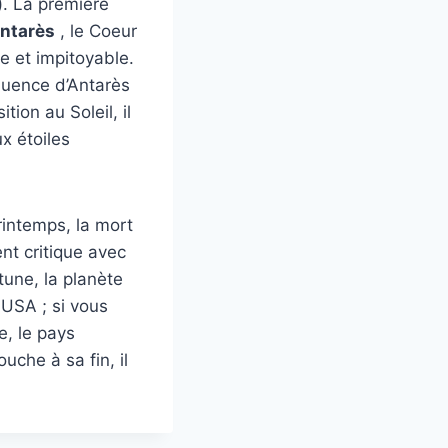
). La première
ntarès
, le Coeur
re et impitoyable.
fluence d’Antarès
ion au Soleil, il
x étoiles
rintemps, la mort
nt critique avec
une, la planète
 USA ; si vous
e, le pays
uche à sa fin, il