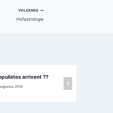
VOLGENDE
Hofastrologie
opulistes arrivent ??
La Ban
augustus 2016
Door
Oscar