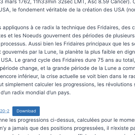
13 mars 1762, 11h33min 32sec LMT, Asc 8.59 Cancer). C’e
SA, le fondement véritable de la création des USA (non
s appliquons à ce radix la technique des Fridaires, des 
ètes et les Noeuds gouvernent des périodes de plusieur
 processus. Aussi bien les Fridaires principaux que les 
 gouvernés par la Lune, la planète la plus faible en dign
 USA. Le grand cycle des Fridaires dure 75 ans au total
e période change, et la grande période de la Lune a co
ncore inférieur, la crise actuelle se voit bien dans le r
ut simplement calculer les progressions, les révolutions
 d’un radix mondial d’un pays.
20-2
Download
nne les progressions ci-dessus, calculées pour le momen
 n’y a jamais que des positions progressées, il n’existe 