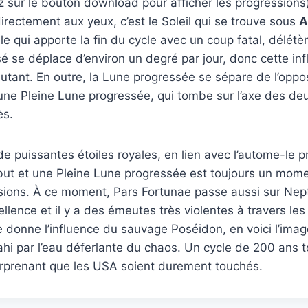
z sur le bouton download pour afficher les progressions
irectement aux yeux, c’est le Soleil qui se trouve sous
A
ile qui apporte la fin du cycle avec un coup fatal, délétè
sé se déplace d’environ un degré par jour, donc cette in
tant. En outre, la Lune progressée se sépare de l’opposit
’une Pleine Lune progressée, qui tombe sur l’axe des deu
ès.
e puissantes étoiles royales, en lien avec l’autome-le p
but et une Pleine Lune progressée est toujours un mome
ions. À ce moment, Pars Fortunae passe aussi sur Nept
llence et il y a des émeutes très violentes à travers les
e donne l’influence du sauvage Poséidon, en voici l’imag
ahi par l’eau déferlante du chaos. Un cycle de 200 ans to
urprenant que les USA soient durement touchés.