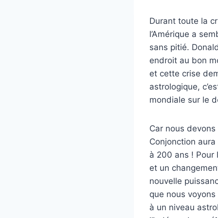
Durant toute la c
l’Amérique a semb
sans pitié. Donal
endroit au bon mo
et cette crise de
astrologique, c’e
mondiale sur le d
Car nous devons 
Conjonction aura 
à 200 ans ! Pour 
et un changement
nouvelle puissanc
que nous voyons m
à un niveau astr