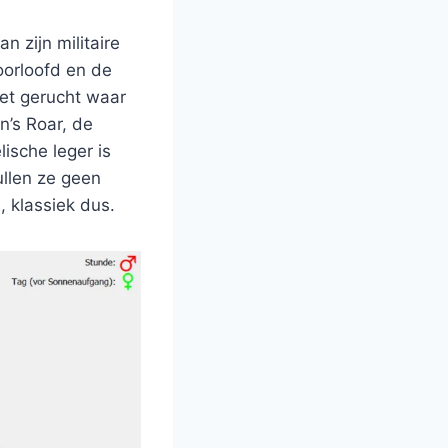
n zijn militaire
oorloofd en de
het gerucht waar
n’s Roar, de
lische leger is
ullen ze geen
, klassiek dus.