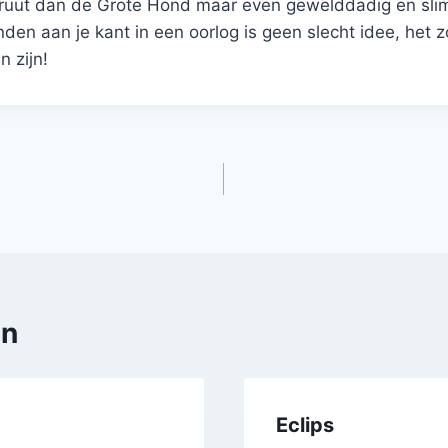
ruut dan de Grote Hond maar even gewelddadig en sli
en aan je kant in een oorlog is geen slecht idee, het 
n zijn!
en
Eclips