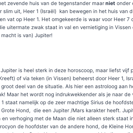
n het zevende huis van de tegenstander maar
niet
onder d
er slim uit, Heer 1 (Israël) kan bewegen in het huis van
geen vat op Heer 1. Het omgekeerde is waar voor Heer 7
die uitermate zwak staat in val en vernietiging in Visse
 macht is van) Jupiter!
 Jupiter is heel sterk in deze horoscoop, maar liefst vij
Kreeft) of via teken (in Vissen) beheerst door Heer 1, Is
 groot deel van de situatie. Als hier een astroloog aan h
 vak! Maar het wordt nog indrukwekkender als je naar de 
er 1 staat namelijk op de zeer machtige Sirius de hoofdst
rote Hond, die een Jupiter /Mars karakter heeft. Jupite
n en verhoging met de Maan die niet alleen sterk staat i
Procyon de hoofdster van de andere hond, de Kleine Ho