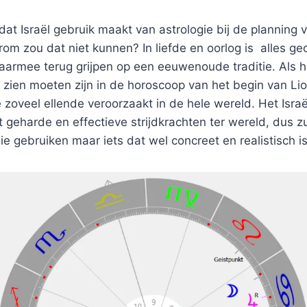
dat Israël gebruik maakt van astrologie bij de planning va
om zou dat niet kunnen? In liefde en oorlog is alles ge
daarmee terug grijpen op een eeuwenoude traditie. Als 
e zien moeten zijn in de horoscoop van het begin van Lio
e zoveel ellende veroorzaakt in de hele wereld. Het Israë
geharde en effectieve strijdkrachten ter wereld, dus z
e gebruiken maar iets dat wel concreet en realistisch is