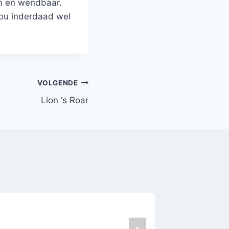
m en wendbaar.
zou inderdaad wel
VOLGENDE
Lion ‘s Roar
Treize