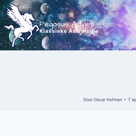
Doorgaan
naar
inhoud
Pegasus Advies
Klassieke Astrologie
Door
Oscar Hofman
7 ap