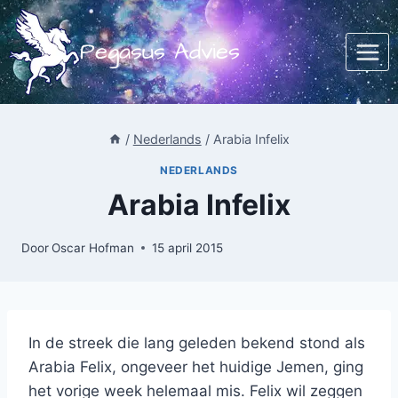
Doorgaan
naar
Pegasus Advies
inhoud
/
Nederlands
/
Arabia Infelix
NEDERLANDS
Arabia Infelix
Door
Oscar Hofman
15 april 2015
In de streek die lang geleden bekend stond als
Arabia Felix, ongeveer het huidige Jemen, ging
het vorige week helemaal mis. Felix wil zeggen