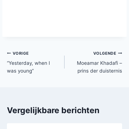
Bericht
VORIGE
VOLGENDE
“Yesterday, when I
Moeamar Khadafi –
navigatie
was young”
prins der duisternis
Vergelijkbare berichten