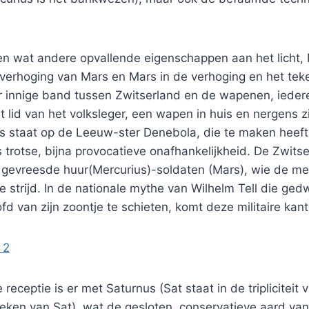
en wat andere opvallende eigenschappen aan het licht, 
 verhoging van Mars en Mars in de verhoging en het tek
er innige band tussen Zwitserland en de wapenen, iede
ht lid van het volksleger, een wapen in huis en nergens z
s staat op de Leeuw-ster Denebola, die te maken heef
trotse, bijna provocatieve onafhankelijkheid. De Zwits
gevreesde huur(Mercurius)-soldaten (Mars), wie de me
e strijd. In de nationale mythe van Wilhelm Tell die g
fd van zijn zoontje te schieten, komt deze militaire kant
receptie is er met Saturnus (Sat staat in de tripliciteit 
teken van Sat), wat de gesloten, conservatieve aard van