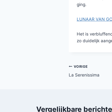
ging.
LUNAAR VAN G
Het is verbluffe
zo duidelijk aang
Bericht
VORIGE
La Serenissima
navigatie
Vergelijkbare bericht