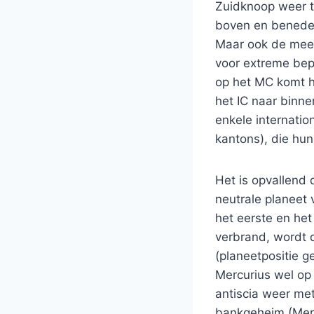
Zuidknoop weer t
boven en beneden
Maar ook de meer
voor extreme bep
op het MC komt he
het IC naar binne
enkele internation
kantons), die hun
Het is opvallend
neutrale planeet 
het eerste en het
verbrand, wordt 
(planeetpositie g
Mercurius wel op
antiscia weer me
bankgeheim (Merc