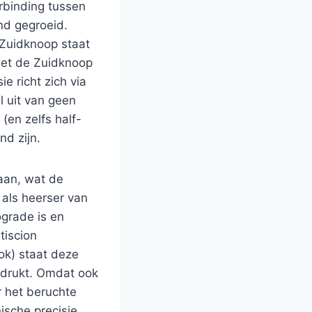
rbinding tussen
nd gegroeid.
 Zuidknoop staat
met de Zuidknoop
 richt zich via
l uit van geen
 (en zelfs half-
nd zijn.
aan, wat de
 als heerser van
ograde is en
tiscion
ok) staat deze
adrukt. Omdat ook
r het beruchte
sche precisie