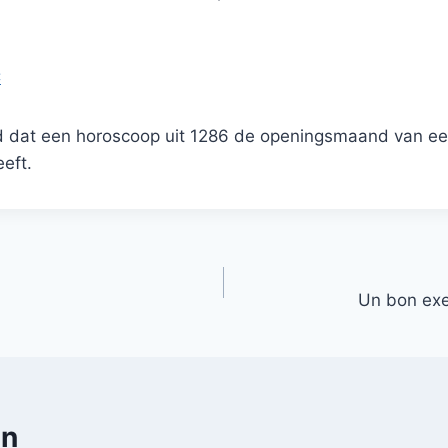
C
nd dat een horoscoop uit 1286 de openingsmaand van ee
eeft.
Un bon exe
en