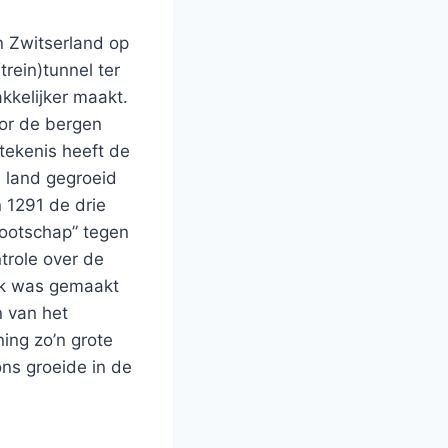
n Zwitserland op
trein)tunnel ter
kkelijker maakt.
oor de bergen
tekenis heeft de
s land gegroeid
 1291 de drie
nootschap” tegen
role over de
ijk was gemaakt
n van het
ing zo’n grote
ns groeide in de