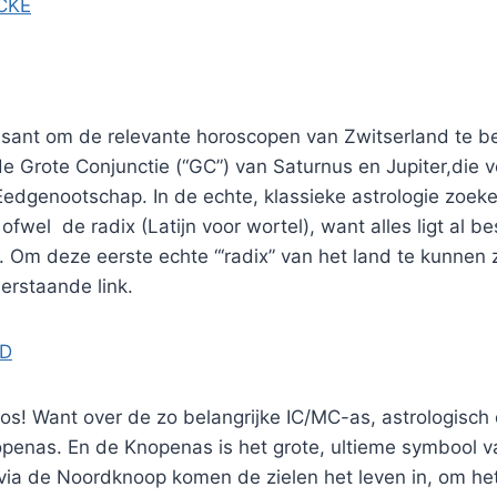
ssant om de relevante horoscopen van Zwitserland te be
e Grote Conjunctie (“GC”) van Saturnus en Jupiter,die 
edgenootschap. In de echte, klassieke astrologie zoeke
fwel de radix (Latijn voor wortel), want alles ligt al be
 Om deze eerste echte “‘radix” van het land te kunnen z
erstaande link.
ND
roos! Want over de zo belangrijke IC/MC-as, astrologisc
Knopenas. En de Knopenas is het grote, ultieme symbool 
via de Noordknoop komen de zielen het leven in, om het