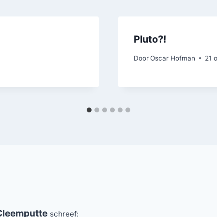
Pluto?!
Door
Oscar Hofman
21 
Cleemputte
schreef: