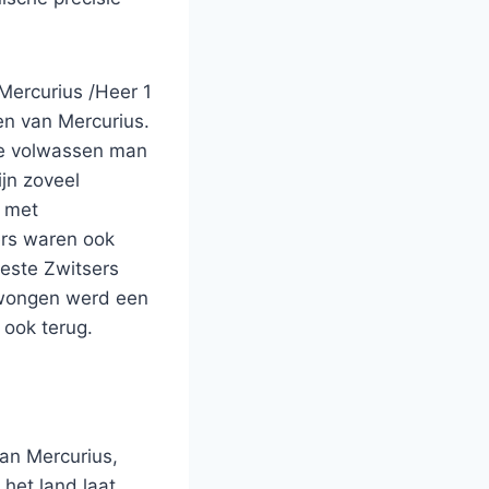
Mercurius /Heer 1
en van Mercurius.
re volwassen man
ijn zoveel
t met
ers waren ook
este Zwitsers
edwongen werd een
 ook terug.
van Mercurius,
 het land laat