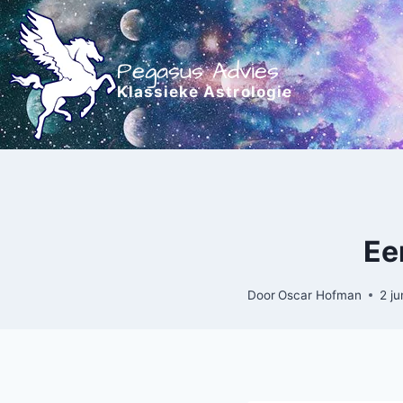
Doorgaan
naar
inhoud
Pegasus Advies
Klassieke Astrologie
Ee
Door
Oscar Hofman
2 ju