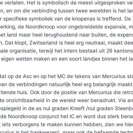
e verlaten. Het is symbolisch de meest uitgesproken ve
, en om die verbinding tussen twee werelden is het la
 specifieke symboliek van de knopenas is treffend. De
erking, de Noordknoop voor ongebreidelde expansie, 
t land maar heel terughoudend naar buiten, de expansie
n. Dat klopt, Zwitserland is heel erg neutraal, maakt dee
ale organisatie, terwijl het intern bestaat uit 26 kantons
 eigen wetten maken en een soort landjes binnen het la
 dat op de Asc en op het MC de tekens van Mercurius st
van de verbindingen natuurlijk heel erg belangrijk maakt
 tiende huis. Ook door de positie van Mercurius die retr
de onzichtbaarheid in de wereld weer benadrukt. Via an
espiegeld in de as nul graden Kreeft /nul graden Steenb
 de Noordknoop conjunct het IC en word dus sterk ben
t iets verborgens te maken kunnen hebben, zien we hie
urius is het bankwezen), maar ook de befaamde techni