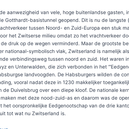
 de aanwezigheid van vele, hoge buitenlandse gasten, i
 de Gotthardt-basistunnel geopend. Dit is nu de langste (
vrachtverkeer tussen Noord- en Zuid-Europa een stuk ma
voor het Zwitserse milieu omdat zo het vrachtverkeer d
 de druk op de wegen verminderd. Maar de grootste be
r nationaal-symbolisch vlak, Zwitserland is namelijk al
de verbindingsweg tussen noord en zuid. Het waren in
wyz en Unterwalden, die zich verbonden in het “‘Eedge
bsburgse landvoogden. De Habsburgers wilden de cont
nding, vooral nadat deze in 1230 makkelijker toegankel
 de Duivelsbrug over een diepe kloof. De nationale ker
e maken met deze nood-zuid-as en daarom was de open
t het oorspronkelijke Eedgenootschap van de drie kanto
it tot wat nu Zwitserland is.