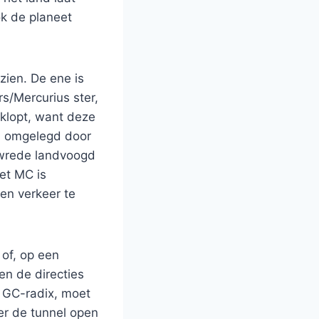
ok de planeet
zien. De ene is
rs/Mercurius ster,
 klopt, want deze
rd omgelegd door
e wrede landvoogd
et MC is
en verkeer te
 of, op een
en de directies
 GC-radix, moet
er de tunnel open