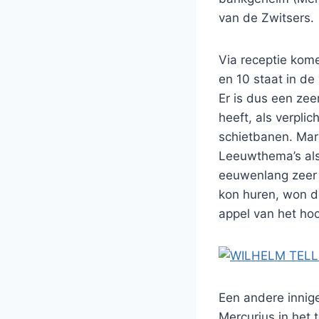
van de Zwitsers.
Via receptie kom
en 10 staat in de
Er is dus een ze
heeft, als verplic
schietbanen. Mar
Leeuwthema’s als 
eeuwenlang zeer 
kon huren, won d
appel van het hoo
Een andere innige 
Mercurius in het 