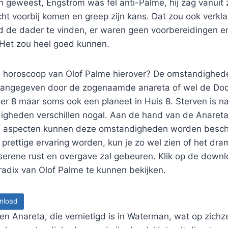
 geweest, Engström was fel anti-Palme, hij zag vanuit 
ht voorbij komen en greep zijn kans. Dat zou ook verk
d de dader te vinden, er waren geen voorbereidingen 
 Het zou heel goed kunnen.
 horoscoop van Olof Palme hierover? De omstandighed
aangegeven door de zogenaamde anareta of wel de Dod
er 8 maar soms ook een planeet in Huis 8. Sterven is natu
gheden verschillen nogal. Aan de hand van de Anareta, 
zijn aspecten kunnen deze omstandigheden worden beschr
 prettige ervaring worden, kun je zo wel zien of het dram
 serene rust en overgave zal gebeuren. Klik op de down
radix van Olof Palme te kunnen bekijken.
nload
en Anareta, die vernietigd is in Waterman, wat op zichzel