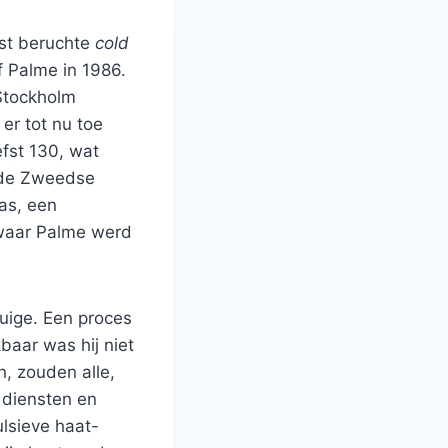
st beruchte
cold
 Palme in 1986.
 Stockholm
er tot nu toe
fst 130, wat
s de Zweedse
was, een
 waar Palme werd
uige. Een proces
baar was hij niet
n, zouden alle,
 diensten en
ulsieve haat-