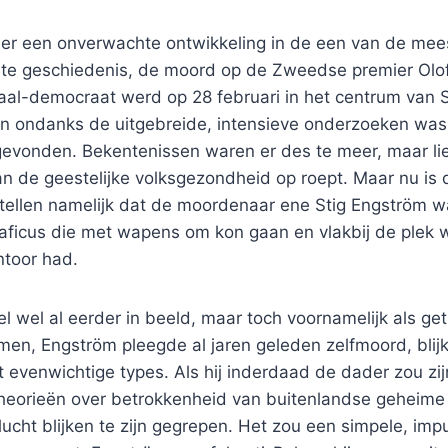
er een onverwachte ontwikkeling in de een van de mee
nte geschiedenis, de moord op de Zweedse premier Olof
iaal-democraat werd op 28 februari in het centrum van
 ondanks de uitgebreide, intensieve onderzoeken was 
gevonden. Bekentenissen waren er des te meer, maar lie
aan de geestelijke volksgezondheid op roept. Maar nu i
zij stellen namelijk dat de moordenaar ene Stig Engström 
graficus die met wapens om kon gaan en vlakbij de plek
toor had.
wel al eerder in beeld, maar toch voornamelijk als get
omen, Engström pleegde al jaren geleden zelfmoord, blijk
evenwichtige types. Als hij inderdaad de dader zou zij
heorieën over betrokkenheid van buitenlandse geheime
 lucht blijken te zijn gegrepen. Het zou een simpele, imp