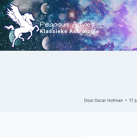
Doorgaan
naar
inhoud
Pegasus Advies
Klassieke Astrologie
Door
Oscar Hofman
17 