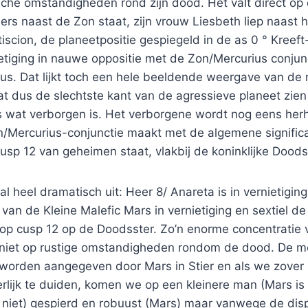
sche omstandigheden rond zijn dood. Het valt direct op
ers naast de Zon staat, zijn vrouw Liesbeth liep naast 
iscion, de planeetpositie gespiegeld in de as 0 ° Kreef
ietiging in nauwe oppositie met de Zon/Mercurius conjun
us. Dat lijkt toch een hele beeldende weergave van de 
aat dus de slechtste kant van de agressieve planeet zien
ts wat verborgen is. Het verborgene wordt nog eens her
on/Mercurius-conjunctie maakt met de algemene signific
usp 12 van geheimen staat, vlakbij de koninklijke Doods
al heel dramatisch uit: Heer 8/ Anareta is in vernietiging
 van de Kleine Malefic Mars in vernietiging en sextiel d
 op cusp 12 op de Doodsster. Zo’n enorme concentratie 
t niet op rustige omstandigheden rondom de dood. De mo
te worden aangegeven door Mars in Stier en als we zove
erlijk te duiden, komen we op een kleinere man (Mars is 
 niet) gespierd en robuust (Mars) maar vanwege de disp