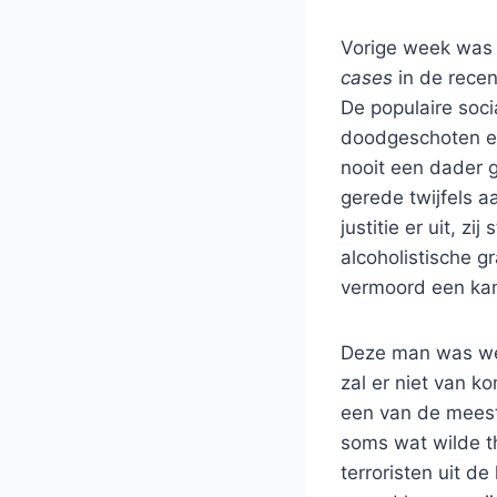
Vorige week was 
cases
in de rece
De populaire soc
doodgeschoten en
nooit een dader 
gerede twijfels 
justitie er uit, 
alcoholistische 
vermoord een kan
Deze man was wel 
zal er niet van k
een van de meest 
soms wat wilde t
terroristen uit de