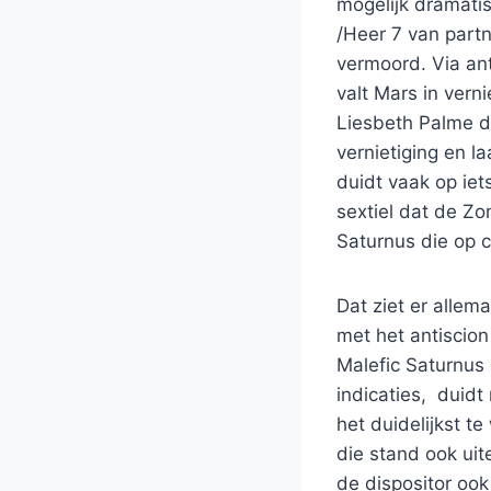
mogelijk dramati
/Heer 7 van partn
vermoord. Via ant
valt Mars in vern
Liesbeth Palme d
vernietiging en l
duidt vaak op ie
sextiel dat de Z
Saturnus die op c
Dat ziet er allema
met het antiscion
Malefic Saturnus
indicaties, duid
het duidelijkst 
die stand ook uit
de dispositor ook