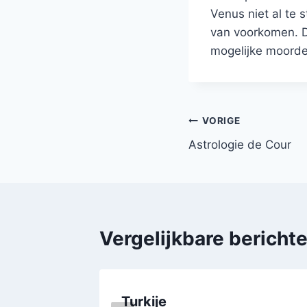
Venus niet al te 
van voorkomen. Da
mogelijke moord
Bericht
VORIGE
Astrologie de Cour
navigatie
Vergelijkbare bericht
Turkije