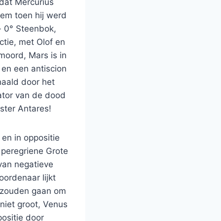
 dat Mercurius
hem toen hij werd
t- 0° Steenbok,
ctie, met Olof en
moord, Mars is in
 en een antiscion
haald door het
ator van de dood
ster Antares!
 en in oppositie
e peregriene Grote
van negatieve
ordenaar lijkt
r zouden gaan om
niet groot, Venus
ositie door