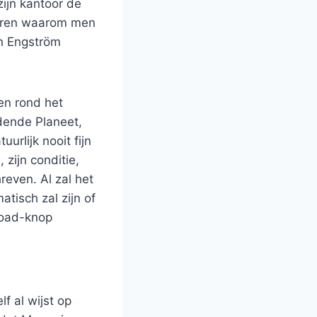
zijn kantoor de
laren waarom men
en Engström
en rond het
ende Planeet,
urlijk nooit fijn
zijn conditie,
even. Al zal het
atisch zal zijn of
load-knop
f al wijst op