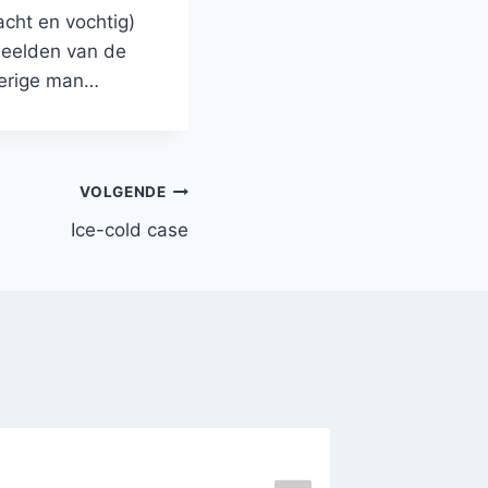
acht en vochtig)
 beelden van de
ferige man…
VOLGENDE
Ice-cold case
Umbert