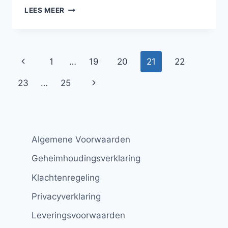
MENTAL
LEES MEER
ROBBIE
Paginanavigatie
Vorige
1
…
19
20
21
22
pagina
Volgende
23
…
25
pagina
Algemene Voorwaarden
Geheimhoudingsverklaring
Klachtenregeling
Privacyverklaring
Leveringsvoorwaarden