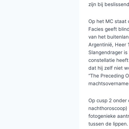
zijn bij beslisse
Op het MC staat d
Facies geeft blin
van het buitenlan
Argentinië, Heer 
Slangendrager is
constellatie heef
dat hij zelf niet
“The Preceding O
machtsovernames
Op cusp 2 onder 
nachthoroscoop) 
fotogenieke aantr
tussen de lippen. 