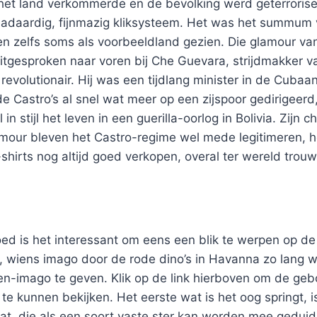
l het land verkommerde en de bevolking werd geterroris
adaardig, fijnmazig kliksysteem. Het was het summum v
n zelfs soms als voorbeeldland gezien. Die glamour va
itgesproken naar voren bij Che Guevara, strijdmakker v
revolutionair. Hij was een tijdlang minister in de Cubaa
 Castro’s al snel wat meer op een zijspoor gedirigeerd, 
l in stijl het leven in een guerilla-oorlog in Bolivia. Zijn 
amour bleven het Castro-regime wel mede legitimeren, he
-shirts nog altijd goed verkopen, overal ter wereld trou
ed is het interessant om eens een blik te werpen op de
r, wiens imago door de rode dino’s in Havanna zo lang 
den-imago te geven. Klik op de link hierboven om de ge
e kunnen bekijken. Het eerste wat is het oog springt, i
t, die als een soort vaste ster kan worden mee geduid 