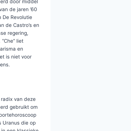
eerd door middel
an de jaren ’60
n De Revolutie
an de Castro’s en
nse regering,
“Che” liet
charisma en
t is niet voor
wens.
 radix van deze
werd gebruikt om
boortehoroscoop
s Uranus die op
in een klassieke