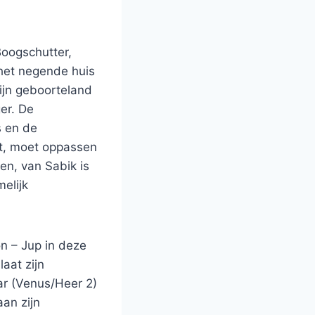
Boogschutter,
 het negende huis
zijn geboorteland
er. De
s en de
gt, moet oppassen
en, van Sabik is
elijk
n – Jup in deze
aat zijn
ar (Venus/Heer 2)
aan zijn