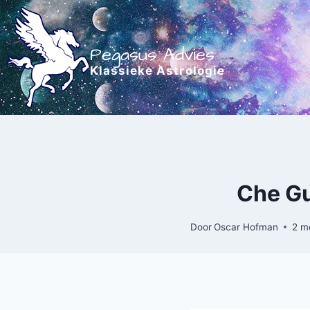
Doorgaan
naar
inhoud
Pegasus Advies
Klassieke Astrologie
Che Gu
Door
Oscar Hofman
2 m