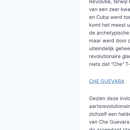
Revolutie, terwij
van een zeer kwa
en Cuba werd toe
komt het meest u
de archetypische 
maar werd door de
uiteindelijk gehee
revolutionaire gl
niets dat “Che” T
CHE GUEVARA
Gezien deze invlo
aartsrevolutionai
zichzelf een hel
van Che Guevara t
de ascendant staa