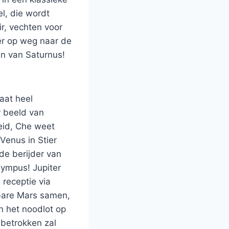
l, die wordt
r, vechten voor
eer op weg naar de
ten van Saturnus!
aat heel
r beeld van
heid, Che weet
Venus in Stier
 de berijder van
lympus! Jupiter
 receptie via
dbare Mars samen,
an het noodlot op
 betrokken zal