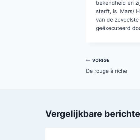
bekendheid en zi
sterft, is Mars/ H
van de zoveelste 
geëxecuteerd door
Bericht
VORIGE
De rouge à riche
navigatie
Vergelijkbare bericht