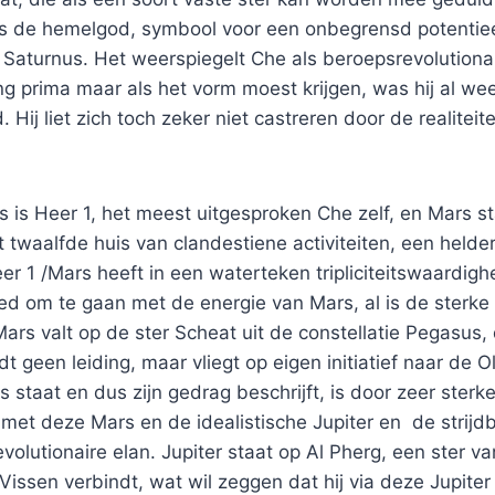
is de hemelgod, symbool voor een onbegrensd potentiee
Saturnus. Het weerspiegelt Che als beroepsrevolutionai
ng prima maar als het vorm moest krijgen, was hij al w
 Hij liet zich toch zeker niet castreren door de realitei
s is Heer 1, het meest uitgesproken Che zelf, en Mars st
et twaalfde huis van clandestiene activiteiten, een helde
Heer 1 /Mars heeft in een waterteken tripliciteitswaardig
ed om te gaan met de energie van Mars, al is de sterke 
 Mars valt op de ster Scheat uit de constellatie Pegasus,
 geen leiding, maar vliegt op eigen initiatief naar de O
s staat en dus zijn gedrag beschrijft, is door zeer sterke
met deze Mars en de idealistische Jupiter en de strij
evolutionaire elan. Jupiter staat op Al Pherg, een ster v
Vissen verbindt, wat wil zeggen dat hij via deze Jupiter