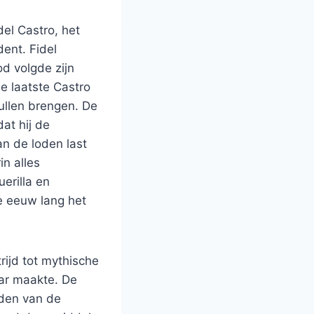
el Castro, het
ent. Fidel
od volgde zijn
e laatste Castro
ullen brengen. De
dat hij de
n de loden last
in alles
erilla en
e eeuw lang het
rijd tot mythische
ar maakte. De
lden van de