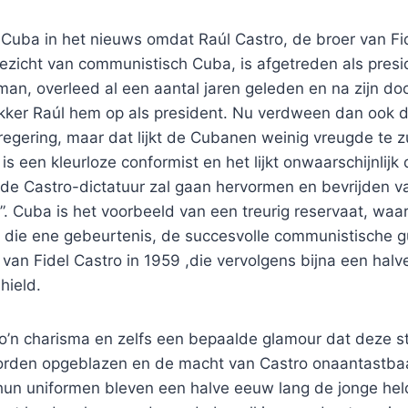
Cuba in het nieuws omdat Raúl Castro, de broer van Fid
ezicht van communistisch Cuba, is afgetreden als presid
man, overleed al een aantal jaren geleden en na zijn do
akker Raúl hem op als president. Nu verdween dan ook d
egering, maar dat lijkt de Cubanen weinig vreugde te z
s een kleurloze conformist en het lijkt onwaarschijnlijk 
de Castro-dictatuur zal gaan hervormen en bevrijden va
”. Cuba is het voorbeeld van een treurig reservaat, waar
 die ene gebeurtenis, de succesvolle communistische gu
an Fidel Castro in 1959 ,die vervolgens bijna een halv
 hield.
zo’n charisma en zelfs een bepaalde glamour dat deze st
orden opgeblazen en de macht van Castro onaantastba
un uniformen bleven een halve eeuw lang de jonge he