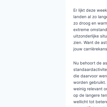
Er lijkt deze we
landen al zo lange
zo droog en warm 
extreme omstandi
uitzonderlijke si
zien. Want de ast
jouw carrièreka
Nu behoort de ast
standaardactivite
die daarvoor wer
worden gebruikt. 
weinig relevant 
op de langere te
wellicht tot bete