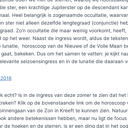
die ster, een krachtige Jupiterster op de descendant k
aal. Heel belangrijk is zogenaamde occultatie, waarvan
n ster niet alleen dezelfde lengtegraad (conjunctie) h
raad. Zo’n occultatie die maar weinig voorkomt, heeft,
d op het weer. Naast de ingress wordt, aldus de teksten
 lunatie, horoscoop van de Nieuwe of de Volle Maan b
 gaat, bekeken. Dus om het samen te vatten: je kijkt n
relevante seizoensingress en in de lunatie die daaraan 
2018
k echt? Is in de ingress van deze zomer te zien dat het 
treken? Klik op de bovenstaande link om de horoscoop 
nnengaan van de Zon in Kreeft te kunnen zien. Natuurli
ook andere betekenissen hebben, maar nu ligt de focus 
r de hoeken en de sterren, is er een ding dat in het oog