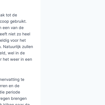
ak tot de
coop gebruikt.
n een van de
eft niet zo heel
eldig voor het
. Natuurlijk zullen
ld, wel in de
 het weer in een
menvatting te
erren en de
die periode
 regen brengen
k kijken naar de