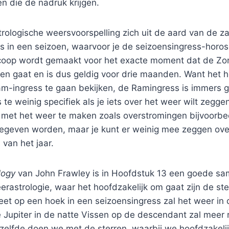
en die de nadruk krijgen.
rologische weersvoorspelling zich uit de aard van de za
 in een seizoen, waarvoor je de seizoensingress-horos
coop wordt gemaakt voor het exacte moment dat de Zo
n gaat en is dus geldig voor drie maanden. Want het he
am-ingress te gaan bekijken, de Ramingress is immers g
s te weinig specifiek als je iets over het weer wilt zeggen
 met het weer te maken zoals overstromingen bijvoorbee
geven worden, maar je kunt er weinig mee zeggen over
van het jaar.
ology
van John Frawley is in Hoofdstuk 13 een goede sa
rastrologie, waar het hoofdzakelijk om gaat zijn de st
et op een hoek in een seizoensingress zal het weer in 
e Jupiter in de natte Vissen op de descendant zal meer
zelfde doen we met de sterren, waarbij we hoofdzakelij