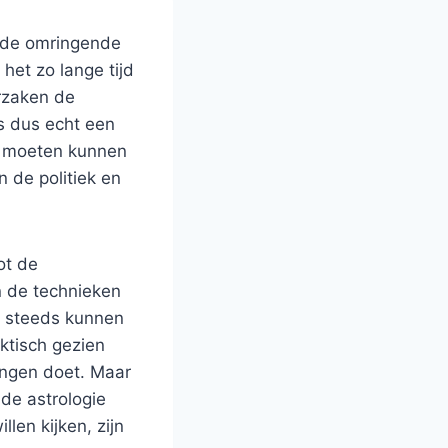
n de omringende
 het zo lange tijd
orzaken de
s dus echt een
ug moeten kunnen
n de politiek en
ot de
n de technieken
g steeds kunnen
aktisch gezien
ingen doet. Maar
de astrologie
len kijken, zijn