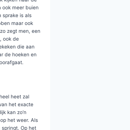
an ook meer buien
 sprake is als
ebben maar ook
 zo zegt men, een
, ook de
ekeken die aan
aar de hoeken en
voorafgaat.
heel heet zal
van het exacte
jk kan zo’n
op het weer. Als
 springt. Op het