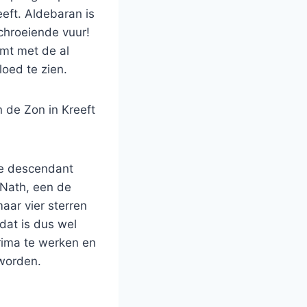
eeft. Aldebaran is
chroeiende vuur!
rmt met de al
loed te zien.
 de Zon in Kreeft
 de descendant
l Nath, een de
aar vier sterren
dat is dus wel
prima te werken en
 worden.