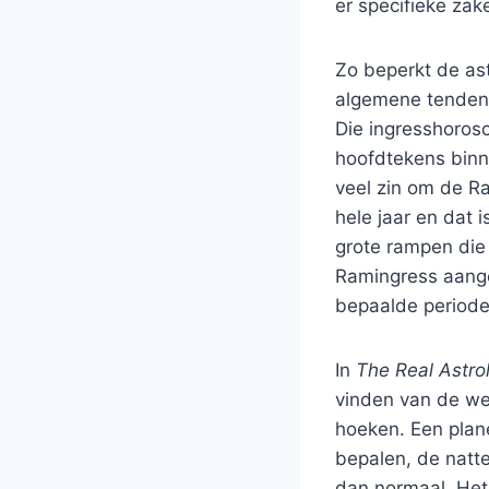
er specifieke zak
Zo beperkt de ast
algemene tendens
Die ingresshoros
hoofdtekens binne
veel zin om de R
hele jaar en dat i
grote rampen die
Ramingress aange
bepaalde periode 
In
The Real Astr
vinden van de wee
hoeken. Een plane
bepalen, de natt
dan normaal. Het