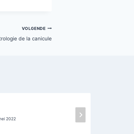
VOLGENDE
trologie de la canicule
In mem
mei 2022
Door
Oscar