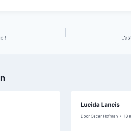
e !
L’as
en
Lucida Lancis
Door
Oscar Hofman
18 