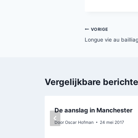
Bericht
VORIGE
Longue vie au bailliag
navigatie
Vergelijkbare bericht
De aanslag in Manchester
Door
Oscar Hofman
24 mei 2017