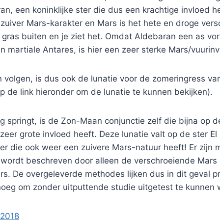
n, een koninklijke ster die dus een krachtige invloed h
zuiver Mars-karakter en Mars is het hete en droge vers
e gras buiten en je ziet het. Omdat Aldebaran een as vo
en martiale Antares, is hier een zeer sterke Mars/vuurinv
 volgen, is dus ook de lunatie voor de zomeringress van
op de link hieronder om de lunatie te kunnen bekijken).
og springt, is de Zon-Maan conjunctie zelf die bijna op
zeer grote invloed heeft. Deze lunatie valt op de ster E
er die ook weer een zuivere Mars-natuur heeft! Er zijn m
wordt beschreven door alleen de verschroeiende Mars 
ers. De overgeleverde methodes lijken dus in dit geval 
enoeg om zonder uitputtende studie uitgetest te kunnen
2018