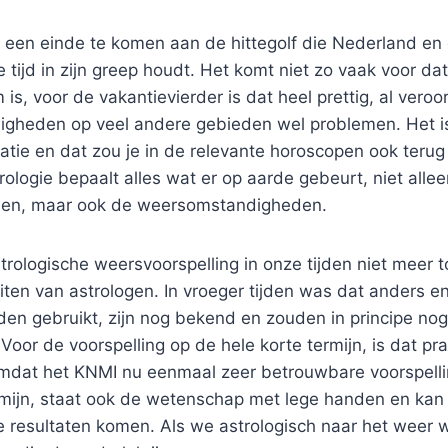
ek een einde te komen aan de hittegolf die Nederland e
 tijd in zijn greep houdt. Het komt niet zo vaak voor dat
is, voor de vakantievierder is dat heel prettig, al vero
gheden op veel andere gebieden wel problemen. Het i
tuatie en dat zou je in de relevante horoscopen ook ter
rologie bepaalt alles wat er op aarde gebeurt, niet allee
nsen, maar ook de weersomstandigheden.
rologische weersvoorspelling in onze tijden niet meer t
iten van astrologen. In vroeger tijden was dat anders e
den gebruikt, zijn nog bekend en zouden in principe no
Voor de voorspelling op de hele korte termijn, is dat pr
omdat het KNMI nu eenmaal zeer betrouwbare voorspell
rmijn, staat ook de wetenschap met lege handen en kan 
re resultaten komen. Als we astrologisch naar het weer wil