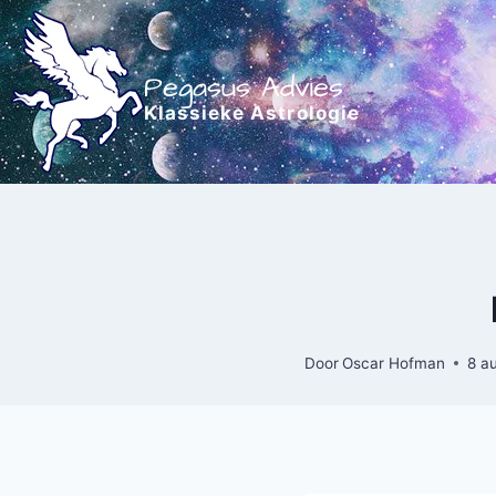
Doorgaan
naar
inhoud
Pegasus Advies
Klassieke Astrologie
Door
Oscar Hofman
8 a