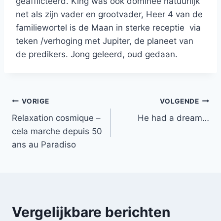
geafflicteerd. King was ook dominee natuurlijk
net als zijn vader en grootvader, Heer 4 van de
familiewortel is de Maan in sterke receptie via
teken /verhoging met Jupiter, de planeet van
de predikers. Jong geleerd, oud gedaan.
Bericht
VORIGE
VOLGENDE
Relaxation cosmique –
He had a dream…
navigatie
cela marche depuis 50
ans au Paradiso
Vergelijkbare berichten