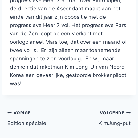
progressieve Heer 7 en dan over Pluto lopen,
de directie van de Ascendant maakt aan het
einde van dit jaar zijn oppositie met de
progressieve Heer 7 vol. Het progressieve Pars
van de Zon loopt op een vierkant met
oorlogplaneet Mars toe, dat over een maand of
twee vol is. Er zijn alleen maar toenemende
spanningen te zien voorlopig. En wij maar
denken dat raketman Kim Jong-Un van Noord-
Korea een gevaarlijke, gestoorde brokkenpiloot
was!
Bericht
VORIGE
VOLGENDE
Edition spéciale
KimJung-put
navigatie