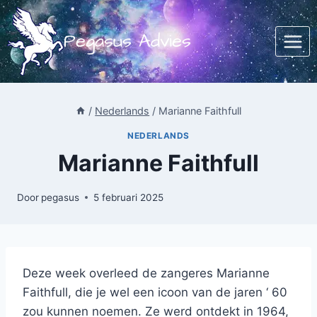
Doorgaan
naar
Pegasus Advies
inhoud
/
Nederlands
/
Marianne Faithfull
NEDERLANDS
Marianne Faithfull
Door
pegasus
5 februari 2025
Deze week overleed de zangeres Marianne
Faithfull, die je wel een icoon van de jaren ‘ 60
zou kunnen noemen. Ze werd ontdekt in 1964,