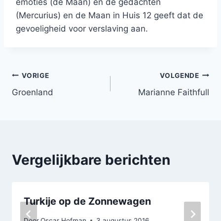
emoties (de Maan) en de gedachten
(Mercurius) en de Maan in Huis 12 geeft dat de
gevoeligheid voor verslaving aan.
Bericht
VORIGE
VOLGENDE
Groenland
Marianne Faithfull
navigatie
Vergelijkbare berichten
Turkije op de Zonnewagen
Door
Oscar Hofman
3 augustus 2016