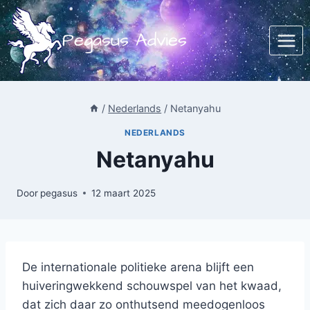
Doorgaan
naar
Pegasus Advies
inhoud
/
Nederlands
/
Netanyahu
NEDERLANDS
Netanyahu
Door
pegasus
12 maart 2025
De internationale politieke arena blijft een
huiveringwekkend schouwspel van het kwaad,
dat zich daar zo onthutsend meedogenloos