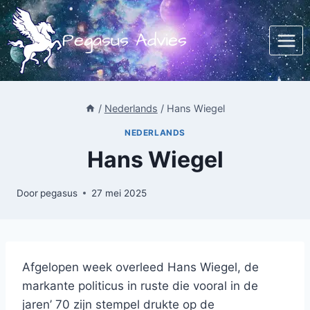
Doorgaan
naar
Pegasus Advies
inhoud
/
Nederlands
/
Hans Wiegel
NEDERLANDS
Hans Wiegel
Door
pegasus
27 mei 2025
Afgelopen week overleed Hans Wiegel, de
markante politicus in ruste die vooral in de
jaren’ 70 zijn stempel drukte op de