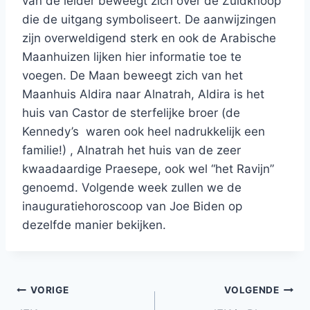
van de leider beweegt zich over de Zuidknoop
die de uitgang symboliseert. De aanwijzingen
zijn overweldigend sterk en ook de Arabische
Maanhuizen lijken hier informatie toe te
voegen. De Maan beweegt zich van het
Maanhuis Aldira naar Alnatrah, Aldira is het
huis van Castor de sterfelijke broer (de
Kennedy’s waren ook heel nadrukkelijk een
familie!) , Alnatrah het huis van de zeer
kwaadaardige Praesepe, ook wel “het Ravijn”
genoemd. Volgende week zullen we de
inauguratiehoroscoop van Joe Biden op
dezelfde manier bekijken.
Bericht
VORIGE
VOLGENDE