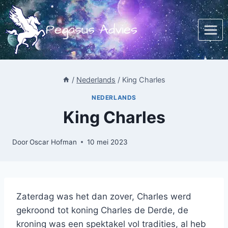
Doorgaan
naar
Pegasus Advies
inhoud
/
Nederlands
/
King Charles
NEDERLANDS
King Charles
Door
Oscar Hofman
10 mei 2023
Zaterdag was het dan zover, Charles werd
gekroond tot koning Charles de Derde, de
kroning was een spektakel vol tradities, al heb