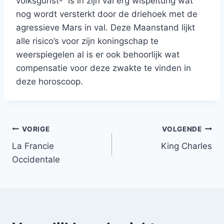
volksgunst- is in zijn val erg wispelturig wat
nog wordt versterkt door de driehoek met de
agressieve Mars in val. Deze Maanstand lijkt
alle risico’s voor zijn koningschap te
weerspiegelen al is er ook behoorlijk wat
compensatie voor deze zwakte te vinden in
deze horoscoop.
Bericht
VORIGE
VOLGENDE
La Francie
King Charles
navigatie
Occidentale