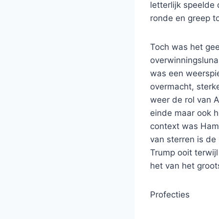
letterlijk speeld
ronde en greep t
Toch was het gee
overwinningslunaa
was een weerspie
overmacht, sterke
weer de rol van A
einde maar ook he
context was Hami
van sterren is de
Trump ooit terwijl
het van het groot
Profecties