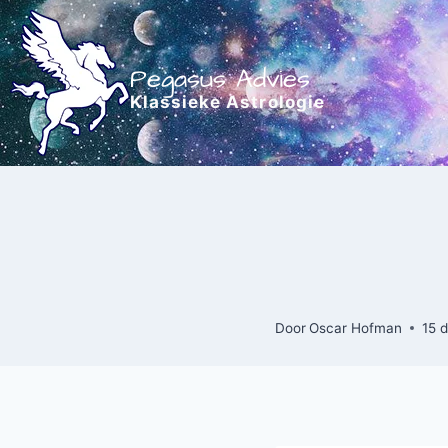
Doorgaan
naar
inhoud
Pegasus Advies
Klassieke Astrologie
Door
Oscar Hofman
15 