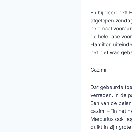
En hij deed het! 
afgelopen zondag 
helemaal vooraa
de hele race voo
Hamilton uiteindel
het niet was geb
Cazimi
Dat gebeurde toe
verreden. In de p
Een van de belang
cazimi – “in het 
Mercurius ook nog
duikt in zijn gro