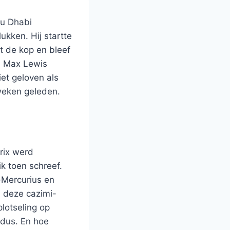
bu Dhabi
ukken. Hij startte
t de kop en bleef
n Max Lewis
iet geloven als
e weken geleden.
rix werd
k toen schreef.
-Mercurius en
d deze cazimi-
lotseling op
 dus. En hoe