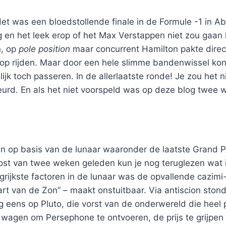
Het was een bloedstollende finale in de Formule -1 in A
en het leek erop of het Max Verstappen niet zou gaan l
n, op
pole position
maar concurrent Hamilton pakte direc
rop rijden. Maar door een hele slimme bandenwissel ko
ijk toch passeren. In de allerlaatste ronde! Je zou het n
eurd. En als het niet voorspeld was op deze blog twe
n op basis van de lunaar waaronder de laatste Grand P
ost van twee weken geleden kun je nog teruglezen wat i
rijkste factoren in de lunaar was de opvallende cazimi
hart van de Zon” – maakt onstuitbaar. Via antiscion ston
 eens op Pluto, die vorst van de onderwereld die heel p
te wagen om Persephone te ontvoeren, de prijs te grijpen