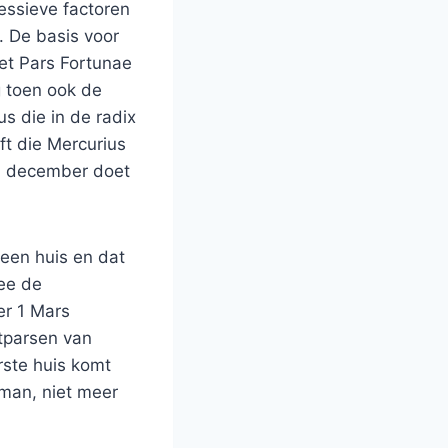
ressieve factoren
. De basis voor
et Pars Fortunae
ng toen ook de
 die in de radix
ft die Mercurius
n december doet
 een huis en dat
ee de
er 1 Mars
etparsen van
rste huis komt
 man, niet meer