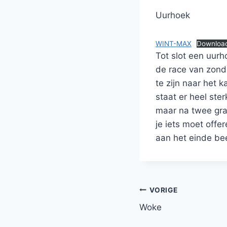
Uurhoek
WINT-MAX
Downloa
Tot slot een uur
de race van zond
te zijn naar het 
staat er heel ster
maar na twee grad
je iets moet offe
aan het einde be
Bericht
VORIGE
Woke
navigatie