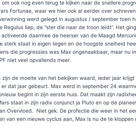
t om ook nog even terug te kijken naar de snellere prog
ars Fortunae, waar we hier ook al eerder over schreven
overwinning werd gelegd in augustus / september toen h
e Regulus liep, de “ster die naar de troon leidt”. Het gi
activeerde daarmee de heerser van de Maagd Mercurius
 sterk staat in eigen tegen en de hoogste snelheid hee
ens die progressies was Max ongenaakbaar, maar nu i
PF niet veel opvallends meer.
 zijn de moeite van het bekijken waard, ieder jaar krijgt
at er dat jaar gebeurt. Max werd in september 24 waarm
pnieuw begint in zijn eerste huis. Dat maakt zijn radixhe
ars staat in zijn radix conjunct ja Pluto en op de plane
n Overvloed. Niet gek. De profectie die weer in het ee
gin van een nieuwe cyclus aan, Max is nu de te kloppen