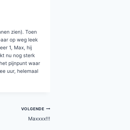
nnen zien). Toen
aar op weg leek
er 1, Max, hij
jkt nu nog sterk
het pijnpunt waar
wee uur, helemaal
VOLGENDE
Maxxxx!!!