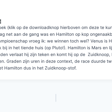
d
hoek (klik op de downloadknop hierboven om deze te ku
ag net aan de gang was en Hamilton op kop ongenaakb
kampioenschap vroeg ik: we winnen toch wel? Venus is He
k bij in het tiende huis (op Pluto!). Hamilton is Mars en li
en verlaat hij zijn teken en komt hij op de Zuidknoop, 
ren. Graden zijn uren in deze context, de race duurde t
et Hamilton dus in het Zuidknoop-stof.