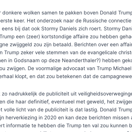
eer donkere wolken samen te pakken boven Donald Trump
eerste keer. Het onderzoek naar de Russische connectie
eens bij dat ook Stormy Daniels zich roert. Stormy Dani
Trump een (zeer) kortstondige affaire zou hebben geha
ne zwijggeld zou zijn betaald. Berichten over een affa
n Trump zeker vele stemmen van de evangelicale chri
nen in Godsnaam op deze Neanderthaler?) hebben gek
zou zwijgen. De voormalige advocaat van Trump Michael
erhaal klopt, en dat zou betekenen dat de campagnewe
zo nadrukkelijk de publiciteit uit veiligheidsoverweginge
n die haar definitief, eventueel met geweld, het zwijg
 volle licht van de publiciteit is dat lastig. Donald Trum
ijn herverkiezing in 2020 en kan deze berichten missen a
rt informatie te hebben die Trump ten val zou kunnen 