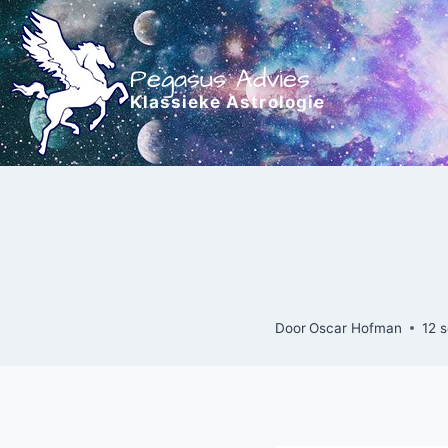
Doorgaan
naar
inhoud
Pegasus Advies
Klassieke Astrologie
Door
Oscar Hofman
12 