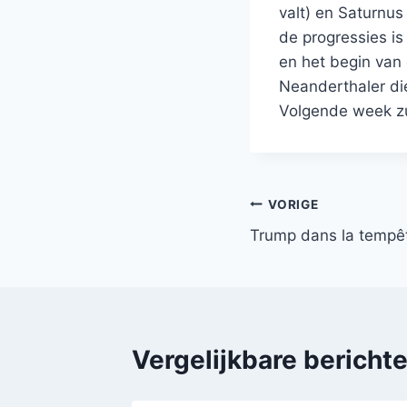
valt) en Saturnus
de progressies i
en het begin van
Neanderthaler di
Volgende week zul
Bericht
VORIGE
Trump dans la tempê
navigatie
Vergelijkbare bericht