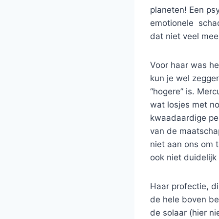
planeten! Een psy
emotionele schad
dat niet veel mee
Voor haar was he
kun je wel zeggen
“hogere” is. Mercu
wat losjes met n
kwaadaardige pers
van de maatschapp
niet aan ons om 
ook niet duidelijk
Haar profectie, di
de hele boven bes
de solaar (hier n