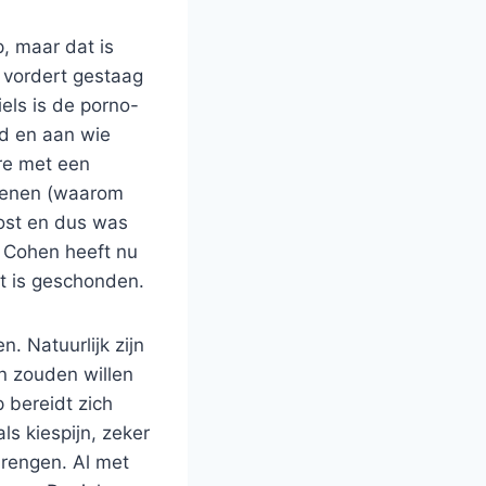
, maar dat is
 vordert gestaag
els is de porno-
d en aan wie
ire met een
stenen (waarom
ost en dus was
 Cohen heeft nu
t is geschonden.
n. Natuurlijk zijn
en zouden willen
p bereidt zich
ls kiespijn, zeker
brengen. Al met