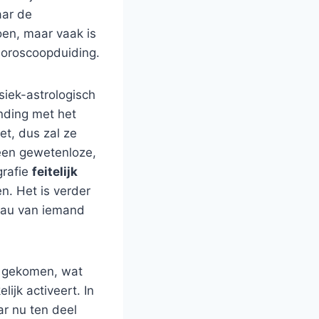
aar de
oen, maar vaak is
horoscoopduiding.
iek-astrologisch
nding met het
et, dus zal ze
een gewetenloze,
grafie
feitelijk
n. Het is verder
veau van iemand
is gekomen, wat
ijk activeert. In
ar nu ten deel