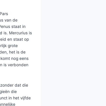
 Pars
us van de
Venus staat in
 is. Mercurius is
eid en staat op
lijk grote
den, het is de
r komt nog eens
en is verbonden
 zonder dat die
gieën die
ct in het vijfde
annelijke