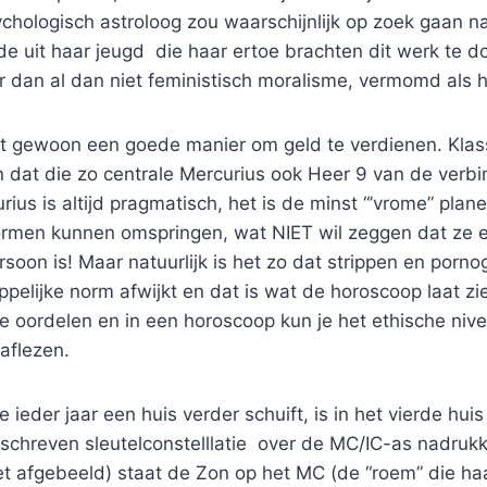
chologisch astroloog zou waarschijnlijk op zoek gaan n
e uit haar jeugd die haar ertoe brachten dit werk te d
r dan al dan niet feministisch moralisme, vermomd als 
t gewoon een goede manier om geld te verdienen. Klass
 dat die zo centrale Mercurius ook Heer 9 van de verbi
rius is altijd pragmatisch, het is de minst “’vrome” plane
ormen kunnen omspringen, wat NIET wil zeggen dat ze 
oon is! Maar natuurlijk is het zo dat strippen en porno
elijke norm afwijkt en dat is wat de horoscoop laat zie
te oordelen en in een horoscoop kun je het ethische ni
 aflezen.
e ieder jaar een huis verder schuift, is in het vierde hu
chreven sleutelconstelllatie over de MC/IC-as nadrukkel
iet afgebeeld) staat de Zon op het MC (de “roem” die ha