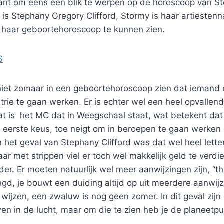
ssant om eens een blik te werpen op de horoscoop van S
is Stephany Gregory Clifford, Stormy is haar artiestenn
m haar geboortehoroscoop te kunnen zien.
S
 niet zomaar in een geboortehoroscoop zien dat iemand e
trie te gaan werken. Er is echter wel een heel opvallen
dat is het MC dat in Weegschaal staat, wat betekent da
ls eerste keus, toe neigt om in beroepen te gaan werken
het geval van Stephany Clifford was dat wel heel letter
r met strippen viel er toch wel makkelijk geld te verdi
r. Er moeten natuurlijk wel meer aanwijzingen zijn, “thre
gd, je bouwt een duiding altijd op uit meerdere aanwij
p wijzen, een zwaluw is nog geen zomer. In dit geval zijn
n in de lucht, maar om die te zien heb je de planeetp