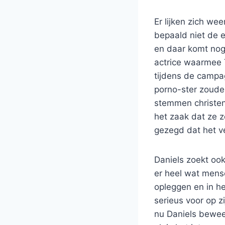
Er lijken zich w
bepaald niet de 
en daar komt nog 
actrice waarmee 
tijdens de campag
porno-ster zoude
stemmen christe
het zaak dat ze 
gezegd dat het v
Daniels zoekt ook 
er heel wat mense
opleggen en in het
serieus voor op z
nu Daniels bewee