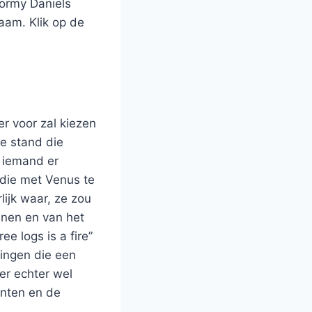
tormy Daniels
aam. Klik op de
r voor zal kiezen
de stand die
t iemand er
 die met Venus te
lijk waar, ze zou
enen en van het
e logs is a fire”
zingen die een
 er echter wel
unten en de