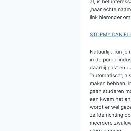
al, is het intere
,haar echte naam 
link hieronder o
STORMY DANIEL
Natuurlijk kun je
in de porno-indus
daarbij past en 
“automatisch’’, a
maken hebben. In 
gaan studeren maa
een kwam het ande
wordt er wel geze
zelfde richting o
meerdere zwaluwe
sterren nodig.