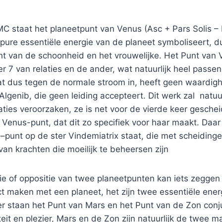
MC staat het planeetpunt van Venus (Asc + Pars Solis –
pure essentiële energie van de planeet symboliseert, d
ht van de schoonheid en het vrouwelijke. Het Punt van 
r 7 van relaties en de ander, wat natuurlijk heel passend
at dus tegen de normale stroom in, heeft geen waardigh
lgenib, die geen leiding accepteert. Dit werk zal natuur
aties veroorzaken, ze is net voor de vierde keer geschei
 Venus-punt, dat dit zo specifiek voor haar maakt. Daa
 –punt op de ster Vindemiatrix staat, die met scheiding
an krachten die moeilijk te beheersen zijn
ie of oppositie van twee planeetpunten kan iets zeggen
t maken met een planeet, het zijn twee essentiële ener
 staan het Punt van Mars en het Punt van de Zon conjun
teit en plezier, Mars en de Zon zijn natuurlijk de twee m