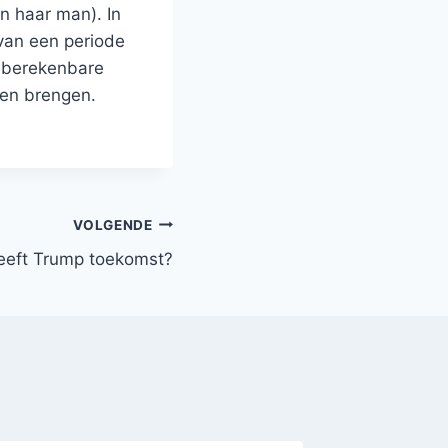
n haar man). In
van een periode
onberekenbare
len brengen.
VOLGENDE
eeft Trump toekomst?